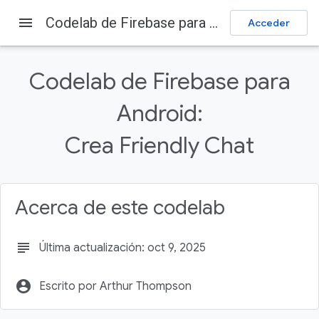
menu
Codelab de Firebase para Android: Crea Friendly Chat
Acceder
Firebase
Firebase Codelabs
Enviar comentarios
Codelab de Firebase para
En esta página
Android:
1. Descripción general
2. Obtén el código de muestra
Crea Friendly Chat
Clona el repositorio
Importa a Android Studio
Verifica las dependencias
Acerca de este codelab
subject
Última actualización: oct 9, 2025
account_circle
Escrito por Arthur Thompson