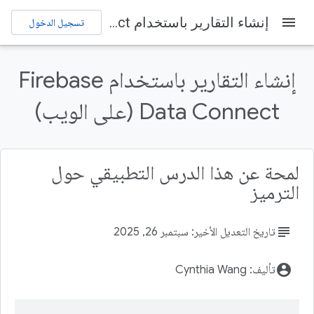
menu
إنشاء التقارير باستخدام Firebase Data Connect (على الويب)
تسجيل الدخول
Firebase Codelabs
Firebase
إرسال ملاحظات
إنشاء التقارير باستخدام Firebase
على هذه الصفحة
Data Connect (على الويب)
1. قبل البدء
المتطلبات الأساسية
ما ستتعلمه
المتطلبات
لمحة عن هذا الدرس التطبيقي حول
2. إعداد بيئة التطوير
الترميز
subject
تاريخ التعديل الأخير: سبتمبر 26, 2025
account_circle
تأليف: Cynthia Wang