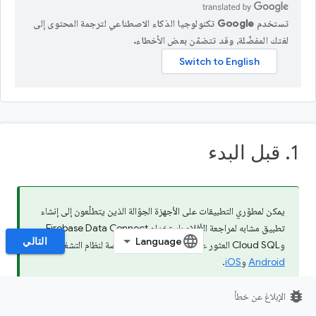
تستخدم Google تكنولوجيا الذكاء الاصطناعي لترجمة المحتوى إلى
لغتك المفضّلة، وقد تتضمّن بعض الأخطاء.
1. قبل البدء
يمكن لمطوّري التطبيقات على الأجهزة الجوّالة الذين يتطلّعون إلى إنشاء
تطبيق مشابه لمراجعة الأفلام باستخدام Firebase Data Connect
التالي
وCloud SQL العثور على دروس برمجية مخصّصة لنظام التشغيل
Android
و
iOS
.
bug_report
الإبلاغ عن خطأ