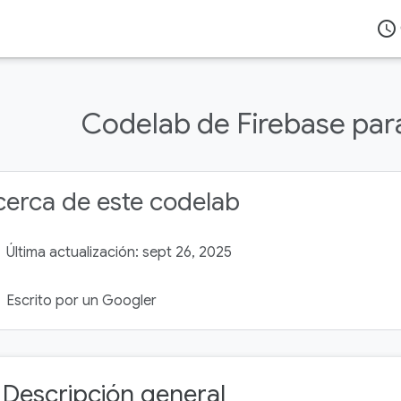
access_time
Codelab de Firebase para
erca de este codelab
Última actualización: sept 26, 2025
Escrito por un Googler
. Descripción general