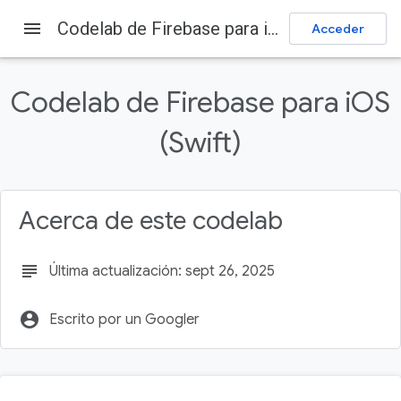
menu
Codelab de Firebase para iOS (Swift)
Acceder
Firebase
Firebase Codelabs
Enviar comentarios
Codelab de Firebase para iOS
En esta página
(Swift)
1. Descripción general
2. Obtén el código de muestra
3. Compila la app de partida
Acerca de este codelab
4. Configura un proyecto de Firebase:
5. Identifica a los usuarios
subject
Última actualización: sept 26, 2025
account_circle
Escrito por un Googler