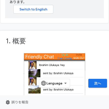
あります。
1. 概要
次へ
bug_report
誤りを報告