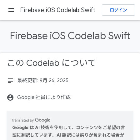
menu
Firebase iOS Codelab Swift
ログイン
Firebase
Firebase Codelabs
フィードバックを送信
Firebase iOS Codelab Swift
このページの内容
1. 概要
2. サンプルコードを取得する
この Codelab について
3. スターター アプリをビルドする
4. Firebase プロジェクトを設定する
subject
最終更新: 9月 26, 2025
5. ユーザーを特定する
account_circle
Google 社員により作成
Google は AI 技術を使用して、コンテンツをご希望の言
語に翻訳しています。AI 翻訳には誤りが含まれる場合が