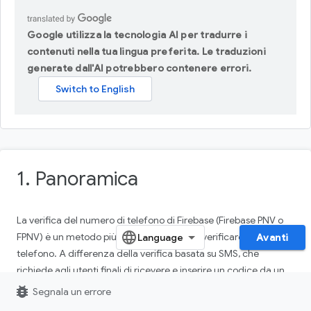
Google utilizza la tecnologia AI per tradurre i
contenuti nella tua lingua preferita. Le traduzioni
generate dall'AI potrebbero contenere errori.
1. Panoramica
La verifica del numero di telefono di Firebase (Firebase PNV o
FPNV) è un metodo più rapido e sicuro per verificare i numeri di
Avanti
telefono. A differenza della verifica basata su SMS, che
richiede agli utenti finali di ricevere e inserire un codice da un
messaggio di testo, Firebase PNV funziona recuperando il
bug_report
Segnala un errore
numero di telefono assegnato alla SIM nel dispositivo