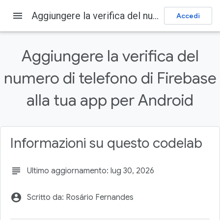
menu
Aggiungere la verifica del numero di telefono di Firebase alla tua app per Android
Accedi
Firebase
Firebase Codelabs
Invia feedback
Aggiungere la verifica del
Su questa pagina
numero di telefono di Firebase
1. Panoramica
Prerequisiti
alla tua app per Android
Obiettivi didattici
2. Configurare il progetto di esempio
Creare un progetto Firebase
Informazioni su questo codelab
subject
Ultimo aggiornamento: lug 30, 2026
account_circle
Scritto da: Rosário Fernandes