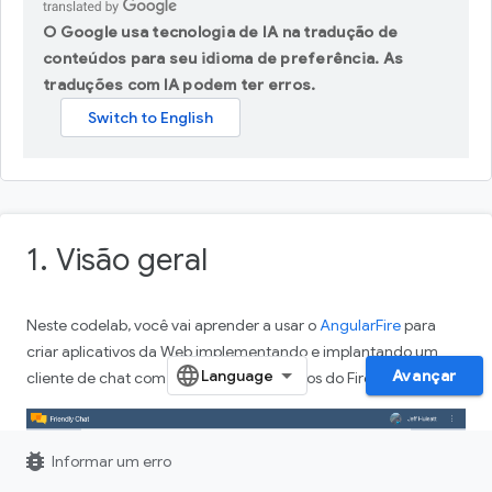
O Google usa tecnologia de IA na tradução de
conteúdos para seu idioma de preferência. As
traduções com IA podem ter erros.
1. Visão geral
Neste codelab, você vai aprender a usar o
AngularFire
para
criar aplicativos da Web implementando e implantando um
Avançar
cliente de chat com os produtos e serviços do Firebase.
bug_report
Informar um erro