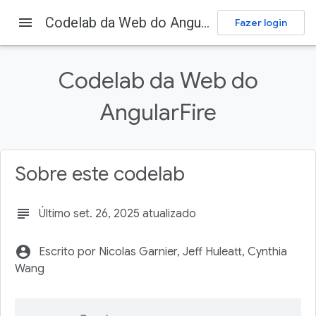
menu
Codelab da Web do AngularFire
Fazer login
Firebase
Firebase Codelabs
Envie comentários
Codelab da Web do
Nesta página
AngularFire
1. Visão geral
2. Acessar o exemplo de código
Crie um repositório do GitHub
Sobre este codelab
3. Criar e configurar um projeto do Firebase
Criar um projeto do Firebase
subject
Último set. 26, 2025 atualizado
account_circle
Escrito por Nicolas Garnier, Jeff Huleatt, Cynthia
Wang