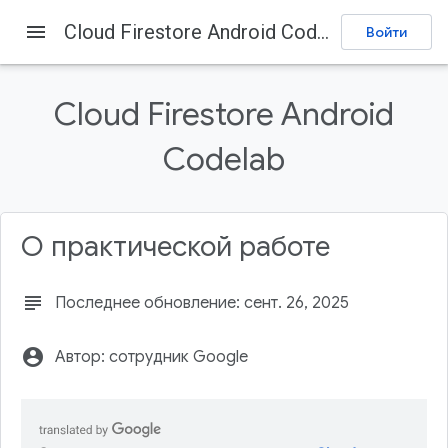
menu
Cloud Firestore Android Codelab
Войти
Firebase
Firebase Codelabs
Отправить отзыв
Cloud Firestore Android
Содержание
Codelab
1. Обзор
Цели
Предварительные требования
О практической работе
2. Создайте проект Firebase.
3. Настройте тестовый проект.
subject
Последнее обновление: сент. 26, 2025
account_circle
Автор: сотрудник Google