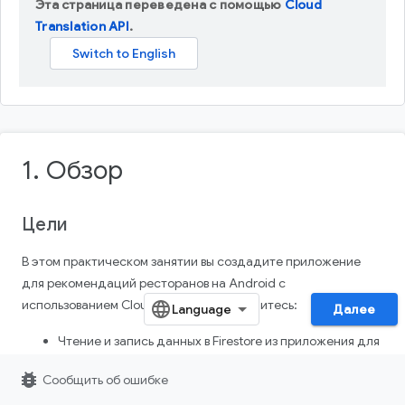
Эта страница переведена с помощью
Cloud
Translation API
.
1. Обзор
Цели
В этом практическом занятии вы создадите приложение
для рекомендаций ресторанов на Android с
использованием Cloud Firestore. Вы научитесь:
Далее
Чтение и запись данных в Firestore из приложения для
Android.
bug_report
Сообщить об ошибке
Отслеживайте изменения в данных Firestore в режиме