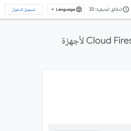
access_time
الدقائق المتبقية: 33
تسجيل الدخول
إرسال ملاحظات
درس تطبيقي حول الترميز على Cloud Firestore لأجهزة