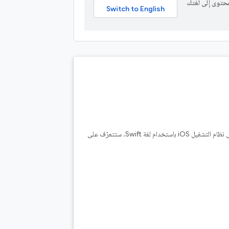
ة المحتوى إلى لغتك
في هذا الدرس التطبيقي حول الترميز، ستنشئ تطبيقًا لاقتراح المطاعم يستند إلى Firestore على نظام التشغيل iOS باستخدام لغة Swift. ستتعرّف على