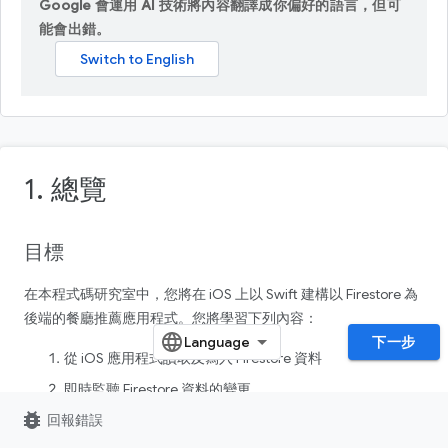
Google 會運用 AI 技術將內容翻譯成你偏好的語言，但可
能會出錯。
1. 總覽
目標
在本程式碼研究室中，您將在 iOS 上以 Swift 建構以 Firestore 為
後端的餐廳推薦應用程式。您將學習下列內容：
下一步
從 iOS 應用程式讀取及寫入 Firestore 資料
即時監聽 Firestore 資料的變更
bug_report
回報錯誤
使用 Firebase 驗證和安全性規則保護 Firestore 資料