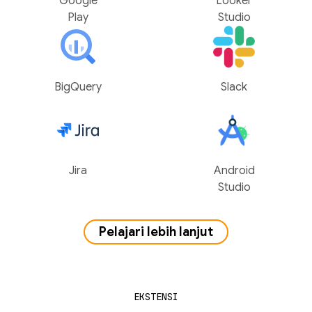
Google
Looker
Play
Studio
BigQuery
Slack
Jira
Android
Studio
Pelajari lebih lanjut
EKSTENSI