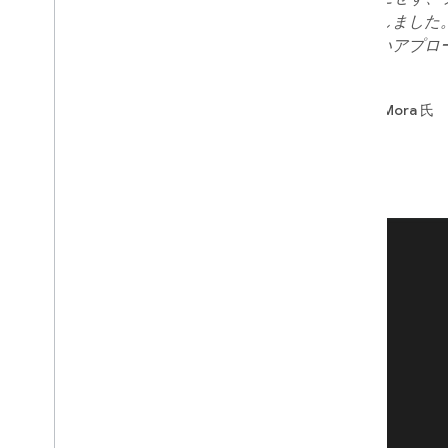
に、ゲームを収益化する方法を示しました
うまくいかないと思っていた新しいアプロ
た。」
- Pomelo Games 社共同創設者 Jonás Mora 氏