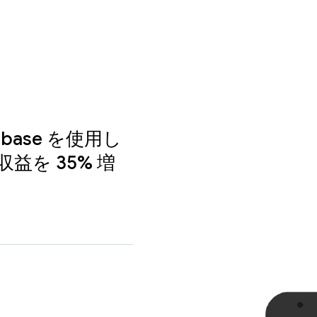
rebase を使用し
を 35% 増