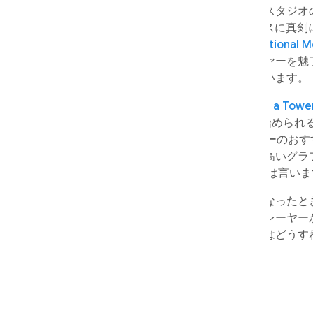
ウルグアイで最も人気の高いゲームスタジオ
Games
はユーザー エクスペリエンスに真剣
の人気ゲームをリリースし、
International 
もノミネートされた同社は、プレーヤーを魅
ームを開発することに誇りを持っています。
同社が最近リリースした
Once Upon a Towe
Mora 氏の言葉によると、「気軽に始めら
ム」です。Play ストアで「エディターのお
ムが愛されている理由は、忠実度の高いグラ
仕組みの公平性」にあると Jonás 氏は言い
このゲームの収益性の改善が必要になったと
うな取り組みを行えばよいのか、プレーヤー
感を損なわずに収益を向上させるにはどうす
いました。