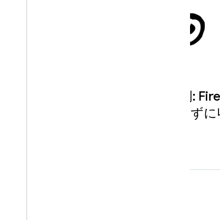
Pomelo Games の事例: Fi
て、プレーヤーを失わずに収益
加
はじめに