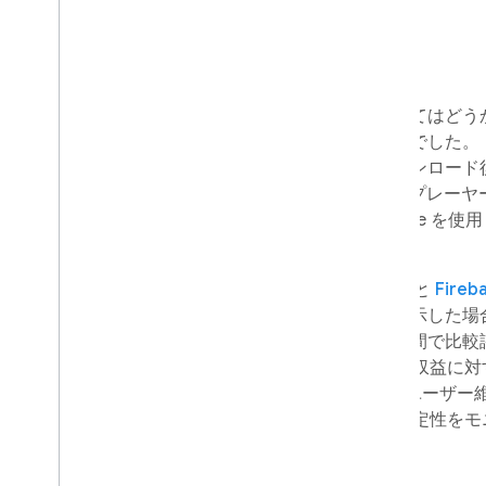
課題
インタースティシャル広告を導入してはどう
が、Jonás 氏は当初この意見に反対でした
ィシャルが表示されるゲームはダウンロード
は言い、料金を重視する Pomelo のプレ
でいました。それでも彼は、Firebase を
ることに同意しました。
チームは
Firebase Remote Config
と
Fireb
て、インタースティシャル広告を表示した場
ース全体と特定のサブセグメントの間で比較
Google アナリティクス
を使用して収益に対
さらに、Google アナリティクスでユーザ
Firebase Crashlytics
を使用して安定性をモ