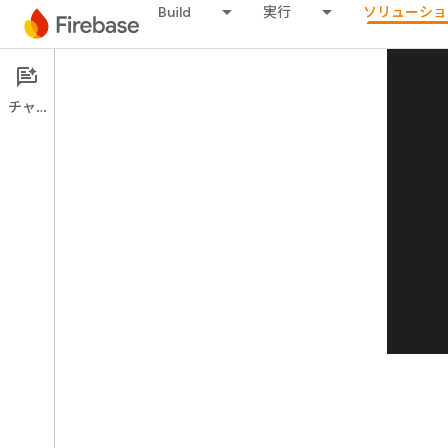
Build
実行
ソリューショ
チャット
他のケーススタディを見る
arrow_back
他のソリューションを表示