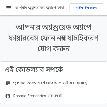
menu
আপনার অ্যান্ড্রয়েড অ্যাপে ফায়ারবেস ফোন নম্বর যাচাইকরণ যোগ করুন
সাইন-ইন করুন
Firebase
Firebase Codelabs
মতামত জানান
আপনার অ্যান্ড্রয়েড অ্যাপে
এই পৃষ্ঠায় যা যা আছে
ফায়ারবেস ফোন নম্বর যাচাইকরণ
১. সংক্ষিপ্ত বিবরণ
পূর্বশর্ত
যোগ করুন
আপনি যা শিখবেন
২. নমুনা প্রকল্পটি সেট আপ করুন।
একটি ফায়ারবেস প্রজেক্ট তৈরি করুন
এই কোডল্যাব সম্পর্কে
subject
জুল ৩০, ২০২৬-এ শেষবার আপডেট করা হয়েছে
account_circle
Rosário Fernandes-এর লেখা