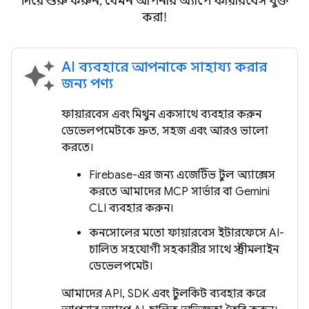
দিয়ে শুরু করুন, যেমন আপনার অ্যাপে ফায়ারবেস যুক্ত
করা!
AI ব্যবহারে আপনাকে সাহায্য করার
auto_awesome
জন্য পণ্য
ফায়ারবেস এবং মিথুন একসাথে ব্যবহার করুন
ডেভেলপমেন্টকে দ্রুত, সহজ এবং আরও ভালো
করতে।
Firebase-এর জন্য এজেন্টিভ টুল অ্যাক্সেস
করতে আমাদের MCP সার্ভার বা Gemini
CLI ব্যবহার করুন।
কনসোলের মতো ফায়ারবেস ইন্টারফেসে AI-
চালিত সহযোগী সহকারীর সাথে স্ট্রীমলাইন
ডেভেলপমেন্ট।
আমাদের API, SDK এবং টুলকিট ব্যবহার করে