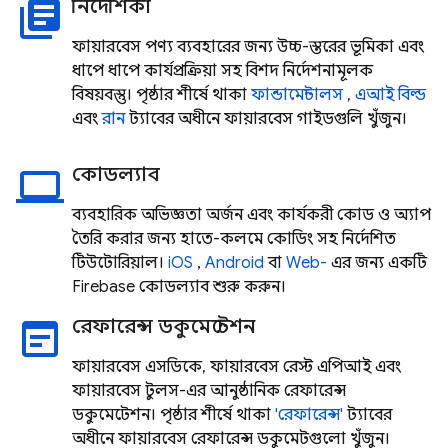
নির্দেশিকা
library_books
ফায়ারবেস পণ্য ব্যবহারের জন্য উচ্চ-স্তরের ভূমিকা এবং
ধাপে ধাপে কার্যপ্রক্রিয়া সহ বিশদ নির্দেশনামূলক
বিষয়বস্তু। পৃষ্ঠার শীর্ষে থাকা
ফান্ডামেন্টালস
,
এআই
বিল্ড
এবং
রান
ট্যাবের অধীনে ফায়ারবেস গাইডগুলি খুঁজুন।
কোডল্যাব
laptop
ব্যবহারিক অভিজ্ঞতা অর্জন এবং কার্যকরী কোড ও অ্যাপ
তৈরি করার জন্য হাতে-কলমে কোডিং সহ নির্দেশিত
টিউটোরিয়াল।
iOS
,
Android
বা
Web-
এর জন্য একটি
Firebase কোডল্যাব শুরু করুন।
রেফারেন্স ডকুমেন্টেশন
wysiwyg
ফায়ারবেস এসডিকে, ফায়ারবেস রেস্ট এপিআই এবং
ফায়ারবেস টুলস-এর আনুষ্ঠানিক রেফারেন্স
ডকুমেন্টেশন। পৃষ্ঠার শীর্ষে থাকা
'রেফারেন্স'
ট্যাবের
অধীনে ফায়ারবেস রেফারেন্স ডকুমেন্টগুলো খুঁজুন।