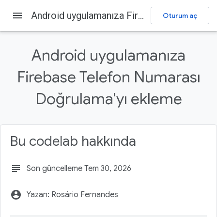
menu
Android uygulamanıza Firebase Telefon Numarası Doğrulama'yı ekleme
Oturum aç
Firebase
Firebase Codelabs
Geri bildirim gönderin
Android uygulamanıza
Bu sayfada
Firebase Telefon Numarası
1. Genel Bakış
Ön koşullar
Doğrulama'yı ekleme
Neler öğreneceksiniz?
2. Örnek projeyi ayarlama
Firebase projesi oluşturma
Bu codelab hakkında
subject
Son güncelleme Tem 30, 2026
account_circle
Yazan: Rosário Fernandes