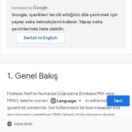
Google, içerikleri tercih ettiğiniz dile çevirmek için
yapay zeka teknolojisini kullanır. Yapay zeka
çevirilerinde hata olabilir.
1. Genel Bakış
Firebase Telefon Numarası Doğrulama (Firebase PNV veya
FPNV), telefon numaralarını doğrulamak için daha hızlı ve daha
İleri
güvenli bir yöntemdir. Son kullanıcıların bir kısa mesajdan kod
alıp girmesini gerektiren SMS tabanlı doğrulamanın aksine,
Firebase PNV, cihazdaki SIM'e atanmış telefon numarasını tek
bug_report
Hata bildir
bir dokunuşla doğrudan bağlı operatörden alarak çalışır. Bu