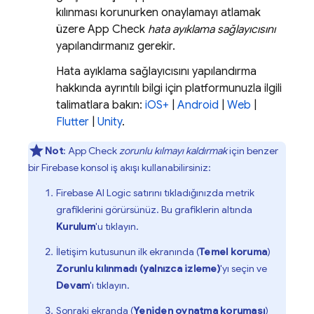
kılınması korunurken onaylamayı atlamak
üzere
App Check
hata ayıklama sağlayıcısını
yapılandırmanız gerekir.
Hata ayıklama sağlayıcısını yapılandırma
hakkında ayrıntılı bilgi için platformunuzla ilgili
talimatlara bakın:
iOS+
|
Android
|
Web
|
Flutter
|
Unity
.
Not
:
App Check
zorunlu kılmayı kaldırmak
için benzer
bir
Firebase
konsol iş akışı kullanabilirsiniz:
Firebase AI Logic
satırını tıkladığınızda metrik
grafiklerini görürsünüz. Bu grafiklerin altında
Kurulum
'u tıklayın.
İletişim kutusunun ilk ekranında (
Temel koruma
)
Zorunlu kılınmadı (yalnızca izleme)
'yı seçin ve
Devam
'ı tıklayın.
Sonraki ekranda (
Yeniden oynatma koruması
)