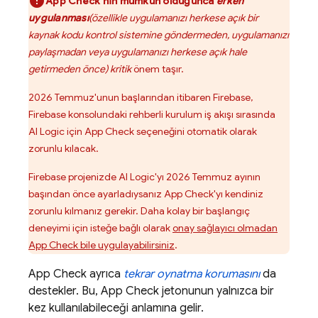
App Check
'nin mümkün olduğunca
erken
uygulanması
(özellikle uygulamanızı herkese açık bir
kaynak kodu kontrol sistemine göndermeden, uygulamanızı
paylaşmadan veya uygulamanızı herkese açık hale
getirmeden önce) kritik
önem taşır.
2026 Temmuz'unun başlarından itibaren Firebase,
Firebase
konsolundaki rehberli kurulum iş akışı sırasında
AI Logic
için
App Check
seçeneğini otomatik olarak
zorunlu kılacak.
Firebase projenizde
AI Logic
'yı 2026 Temmuz ayının
başından önce ayarladıysanız
App Check
'yı kendiniz
zorunlu kılmanız gerekir. Daha kolay bir başlangıç
deneyimi için isteğe bağlı olarak
onay sağlayıcı olmadan
App Check
bile uygulayabilirsiniz
.
App Check
ayrıca
tekrar oynatma korumasını
da
destekler. Bu,
App Check
jetonunun yalnızca bir
kez kullanılabileceği anlamına gelir.