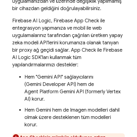
uygulamanızdan ve üzerinde değişiklik yapılmamış
bir cihazdan geldiğini doğrulayabilirsiniz.
Firebase AI Logic
,
Firebase App Check
ile
entegrasyon yapmanıza ve mobil ile web
uygulamalarınız tarafından çağrılan üretken yapay
zeka modeli API'lerini korumanıza olanak tanıyan
bir proxy ağ geçidi sağlar.
App Check
ile
Firebase
AI Logic
SDK'ları kullanmak tüm
yapılandırmalarımızı destekler:
Hem "Gemini API" sağlayıcılarını
(
Gemini Developer API
) hem de
Agent Platform
Gemini API (formerly Vertex
AI)
korur.
Hem
Gemini
hem de
Imagen
modelleri dahil
olmak üzere desteklenen tüm modelleri
korur.