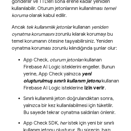
gönderilir ve TTL'leri sona erene kadar yeniden
kullanılabilir. Oturum jetonlarının kullanılması
temel
koruma
olarak kabul edilir.
Ancak
tek kullanımlık jetonlar
kullanan
yeniden
oynatma korumasını
zorunlu kılarak korumayı bu
temel korumanın ötesine taşıyabilirsiniz. Yeniden
oynatma koruması zorunlu kılındığında şunlar olur:
App Check
,
oturum jetonları
kullanan
Firebase AI Logic
isteklerini engeller. Bunun
yerine,
App Check
yalnızca
yeni
oluşturulmuş sınırlı kullanım jetonu
kullanan
Firebase AI Logic
isteklerine
izin verir
.
Sınırlı kullanımlı jeton doğrulandıktan sonra,
yalnızca bir kez kullanılabilmesi için tüketilir.
Bu sayede tekrar oynatma saldırıları önlenir.
App Check
SDK,
her
istek için yeni bir sınırlı
kullanım jetonu oluşturur. Bu sürecin, bazı