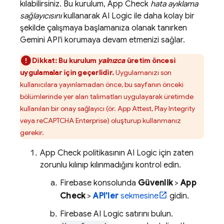
kılabilirsiniz. Bu kurulum,
App Check
hata ayıklama
sağlayıcısını
kullanarak
AI Logic
ile daha kolay bir
şekilde çalışmaya başlamanıza olanak tanırken
Gemini API
'i korumaya devam etmenizi sağlar.
Dikkat:
Bu kurulum
yalnızca
üretim öncesi
uygulamalar için geçerlidir.
Uygulamanızı son
kullanıcılara yayınlamadan önce, bu sayfanın önceki
bölümlerinde yer alan talimatları uygulayarak üretimde
kullanılan bir onay sağlayıcı (ör. App Attest, Play Integrity
veya reCAPTCHA Enterprise) oluşturup kullanmanız
gerekir.
App Check
politikasının
AI Logic
için zaten
zorunlu kılınıp kılınmadığını kontrol edin.
Firebase
konsolunda
Güvenlik
>
App
Check
>
API'ler
sekmesine
gidin.
Firebase AI Logic
satırını bulun.