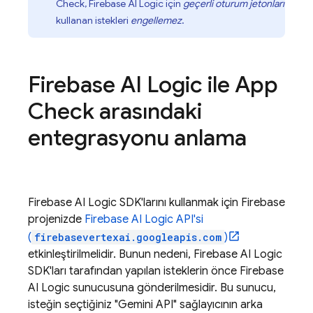
Check
,
Firebase AI Logic
için
geçerli oturum jetonları
kullanan istekleri
engellemez
.
Firebase AI Logic
ile
App
Check
arasındaki
entegrasyonu anlama
Firebase AI Logic
SDK'larını kullanmak için Firebase
projenizde
Firebase AI Logic
API'si
(
firebasevertexai.googleapis.com
)
etkinleştirilmelidir. Bunun nedeni,
Firebase AI Logic
SDK'ları tarafından yapılan isteklerin önce
Firebase
AI Logic
sunucusuna gönderilmesidir. Bu sunucu,
isteğin seçtiğiniz "
Gemini API
" sağlayıcının arka