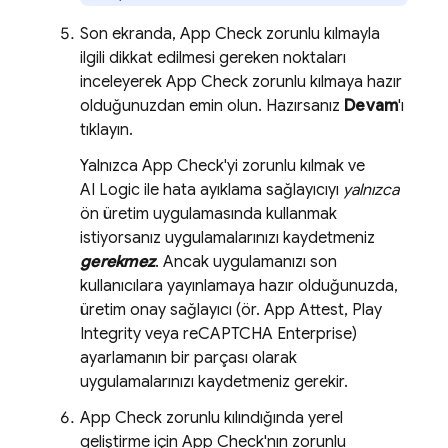
Son ekranda,
App Check
zorunlu kılmayla
ilgili dikkat edilmesi gereken noktaları
inceleyerek
App Check
zorunlu kılmaya hazır
olduğunuzdan emin olun. Hazırsanız
Devam
'ı
tıklayın.
Yalnızca
App Check
'yi zorunlu kılmak ve
AI Logic
ile hata ayıklama sağlayıcıyı
yalnızca
ön üretim uygulamasında kullanmak
istiyorsanız uygulamalarınızı kaydetmeniz
gerekmez
. Ancak uygulamanızı son
kullanıcılara yayınlamaya hazır olduğunuzda,
üretim onay sağlayıcı (ör. App Attest, Play
Integrity veya reCAPTCHA Enterprise)
ayarlamanın bir parçası olarak
uygulamalarınızı kaydetmeniz gerekir.
App Check
zorunlu kılındığında yerel
geliştirme için
App Check
'nın zorunlu