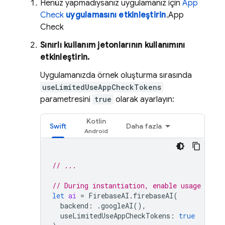
Henüz yapmadıysanız uygulamanız için
App
Check
uygulamasını etkinleştirin
.
App
Check
Sınırlı kullanım jetonlarının kullanımını
etkinleştirin.
Uygulamanızda örnek oluşturma sırasında
useLimitedUseAppCheckTokens
parametresini
true
olarak ayarlayın:
Kotlin
Swift
Daha fazla
// ...
// During instantiation, enable usage of l
let
ai
=
FirebaseAI
.
firebaseAI
(
backend
:
.
googleAI
(),
useLimitedUseAppCheckTokens
:
true