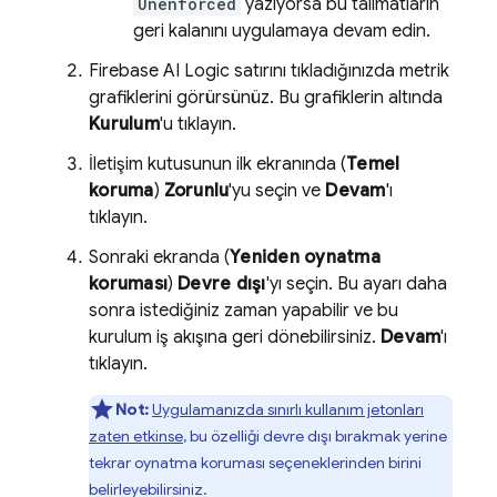
Unenforced
yazıyorsa bu talimatların
geri kalanını uygulamaya devam edin.
Firebase AI Logic
satırını tıkladığınızda metrik
grafiklerini görürsünüz. Bu grafiklerin altında
Kurulum
'u tıklayın.
İletişim kutusunun ilk ekranında (
Temel
koruma
)
Zorunlu
'yu seçin ve
Devam
'ı
tıklayın.
Sonraki ekranda (
Yeniden oynatma
koruması
)
Devre dışı
'yı seçin. Bu ayarı daha
sonra istediğiniz zaman yapabilir ve bu
kurulum iş akışına geri dönebilirsiniz.
Devam
'ı
tıklayın.
Not:
Uygulamanızda sınırlı kullanım jetonları
zaten etkinse
, bu özelliği devre dışı bırakmak yerine
tekrar oynatma koruması seçeneklerinden birini
belirleyebilirsiniz.