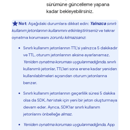
sürümüne güncelleme yapana
kadar bekleyebilirsiniz.
Not
: Aşağıdaki durumlara dikkat edin:
Yalnızca
sınırlı
kullanım jetonlarının kullanımını etkinleştirirseniz
ve tekrar
oynatma korumasını
zorunlu kılmazsanız
:
Sınırlı kullanım jetonlarının TTL'si yalnızca
5 dakikadır
ve TTL, oturum jetonlarının aksine ayarlanamaz.
Yeniden oynatma koruması uygulanmadığında
, sınırlı
kullanımlı jetonlar, TTL'leri sona erene kadar yeniden
kullanılabilmeleri açısından oturum jetonlarına
benzer.
Sınırlı kullanım jetonlarının geçerlilik süresi
5 dakika
olsa da SDK,
her
istek için yeni bir jeton oluşturmaya
devam eder. Ayrıca, SDK'lar sınırlı kullanım
jetonlarını önbelleğe
almaz
.
Yeniden oynatma koruması uygulanmadığında
,
App