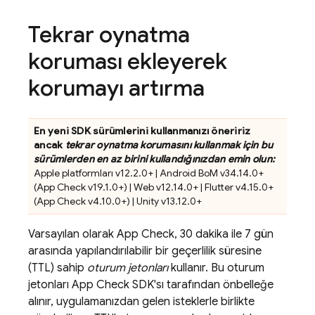
Tekrar oynatma
koruması ekleyerek
korumayı artırma
En yeni SDK sürümlerini kullanmanızı öneririz
ancak
tekrar oynatma korumasını kullanmak için bu
sürümlerden en az birini kullandığınızdan emin olun:
Apple platformları v12.2.0+ | Android BoM v34.14.0+
(
App Check
v19.1.0+) | Web v12.14.0+ | Flutter v4.15.0+
(
App Check
v4.10.0+) | Unity v13.12.0+
Varsayılan olarak
App Check
,
30 dakika
ile
7 gün
arasında yapılandırılabilir bir geçerlilik süresine
(TTL) sahip
oturum jetonları
kullanır. Bu oturum
jetonları
App Check
SDK'sı tarafından önbelleğe
alınır, uygulamanızdan gelen isteklerle birlikte