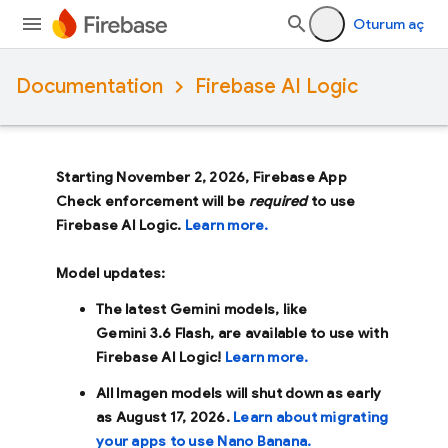
Oturum aç
Documentation
Firebase AI Logic
Starting November 2, 2026, Firebase App
Check enforcement will be
required
to use
Firebase AI Logic.
Learn more.
Model updates:
The latest Gemini models, like
Gemini 3.6 Flash
, are available to use with
Firebase AI Logic!
Learn more.
All Imagen models will shut down as early
as
August 17, 2026
.
Learn about migrating
your apps to use Nano Banana.