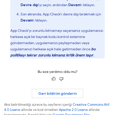
Devre dışı
'yı seçin, ardından
Devam
'ı tıklayın.
Son ekranda,
App Check
'ı devre dışı bırakmak için
Devam
'ı tıklayın.
App Check
'yı zorunlu kılmamayı seçerseniz uygulamanızı
herkese açık bir kaynak kodu kontrol sistemine
göndermeden, uygulamanızı paylaşmadan veya
uygulamanızı herkese açık hale getirmeden önce
bu
politikayı tekrar zorunlu kılmanız kritik önem taşır
.
Bu size yardımcı oldu mu?
Geri bildirim gönderin
Aksi belirtilmediği sürece bu sayfanın içeriği
Creative Commons Atıf
4.0 Lisansı
altında ve kod örnekleri
Apache 2.0 Lisansı
altında
lisanslanmıştır. Ayrıntılı bilgi için
Google Developers Site