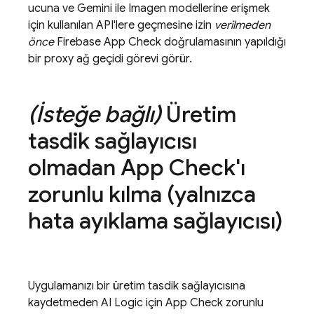
ucuna ve
Gemini
ile
Imagen
modellerine erişmek
için kullanılan API'lere geçmesine izin
verilmeden
önce
Firebase App Check
doğrulamasının yapıldığı
bir proxy ağ geçidi görevi görür.
(İsteğe bağlı)
Üretim
tasdik sağlayıcısı
olmadan
App Check
'ı
zorunlu kılma (yalnızca
hata ayıklama sağlayıcısı)
Uygulamanızı bir üretim tasdik sağlayıcısına
kaydetmeden
AI Logic
için
App Check
zorunlu