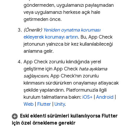
göndermeden, uygulamanızı paylaşmadan
veya uygulamanızı herkese açık hale
getirmeden önce.
(Önerilir)
Yeniden oynatma koruması
ekleyerek korumayı artırın
. Bu,
App Check
jetonunun yalnızca bir kez kullanılabileceği
anlamına gelir.
App Check
zorunlu kılındığında yerel
geliştirme için
App Check
hata ayıklama
sağlayıcısını
,
App Check
'nın zorunlu
kılınmasını sürdürürken onaylamayı atlayacak
şekilde yapılandırın. Platformunuzla ilgili
kurulum talimatlarına bakın:
iOS+
|
Android
|
Web
|
Flutter
|
Unity
.
Eski eklenti sürümleri kullanılıyorsa Flutter
için özel örnekleme gerekir