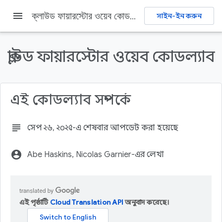
menu
ক্লাউড ফায়ারস্টোর ওয়েব কোডল্যাব
সাইন-ইন করুন
Firebase
Firebase Codelabs
মতামত জানান
ক্লাউড ফায়ারস্টোর ওয়েব কোডল্যাব
এই পৃষ্ঠায় যা যা আছে
1. সংক্ষিপ্ত বিবরণ
লক্ষ্য
এই কোডল্যাব সম্পর্কে
২. একটি ফায়ারবেস প্রকল্প তৈরি এবং সেট আপ করুন
একটি ফায়ারবেস প্রকল্প তৈরি করুন
subject
সেপ ২৬, ২০২৫-এ শেষবার আপডেট করা হয়েছে
Firebase পণ্য সেট আপ করুন
account_circle
Abe Haskins, Nicolas Garnier-এর লেখা
এই পৃষ্ঠাটি
Cloud Translation API
অনুবাদ করেছে।