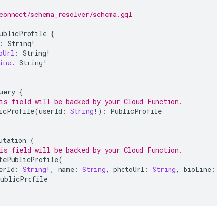
connect/schema_resolver/schema.gql
ublicProfile
{
:
String
!
oUrl
:
String
!
ine
:
String
!
uery
{
is field will be backed by your Cloud Function.
icProfile
(
userId
:
String
!
)
:
PublicProfile
utation
{
is field will be backed by your Cloud Function.
tePublicProfile
(
erId
:
String
!
,
name
:
String
,
photoUrl
:
String
,
bioLine
:
PublicProfile