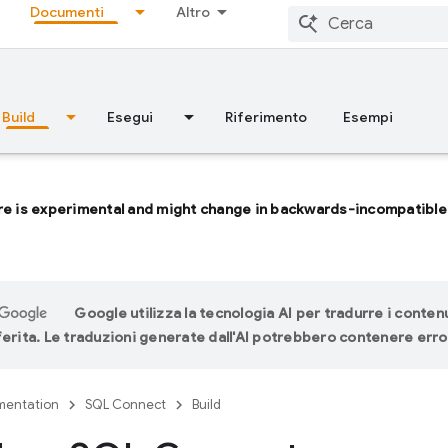
Documenti
Altro
Build
Esegui
Riferimento
Esempi
re is experimental and might change in backwards-incompatible
Google utilizza la tecnologia AI per tradurre i contenu
ferita. Le traduzioni generate dall'AI potrebbero contenere erro
entation
SQL Connect
Build