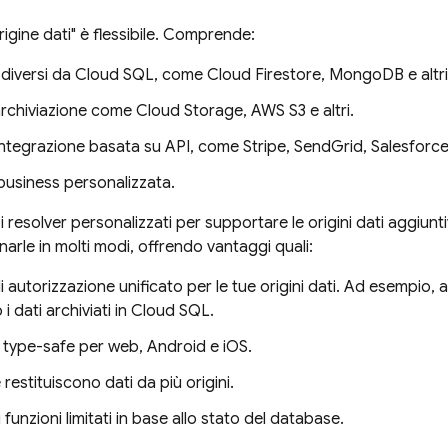
origine dati" è flessibile. Comprende:
diversi da
Cloud SQL
, come Cloud Firestore, MongoDB e altri
 archiviazione come Cloud Storage, AWS S3 e altri.
integrazione basata su API, come Stripe, SendGrid, Salesforce 
business personalizzata.
i i resolver personalizzati per supportare le origini dati aggiunt
rle in molti modi, offrendo vantaggi quali:
 di autorizzazione unificato per le tue origini dati. Ad esempio, 
 i dati archiviati in
Cloud SQL
.
 type-safe per web, Android e iOS.
restituiscono dati da più origini.
 funzioni limitati in base allo stato del database.