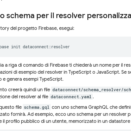
 lo schema per il resolver personalizz
ctory del progetto Firebase, esegui:
base
init
dataconnect:resolver
cia a riga di comando di Firebase ti chiederà un nome per il r
zioni di esempio del resolver in TypeScript o JavaScript. Se 
o e genera esempi TypeScript.
to creerà quindi un file
dataconnect/schema_resolver/sc
ione del resolver al file
dataconnect.yaml
.
questo file
schema.gql
con uno schema GraphQL che definisca
zzato fornirà. Ad esempio, ecco uno schema per un resolver 
 il profilo pubblico di un utente, memorizzato in un datastor