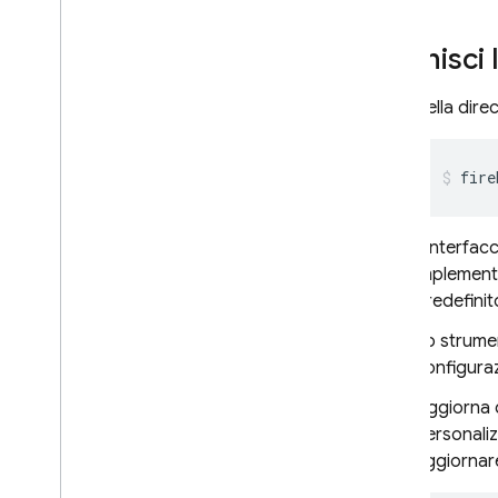
Riferimento ad Audit Logging di
Cloud
Definisci
Cloud Firestore
Nella dire
Realtime Database
fire
Storage
L'interfac
Regole di sicurezza
implementa
predefinit
App Hosting
Lo strumen
Hosting
configuraz
Aggiorna 
Cloud Functions
personali
aggiornare
Extensions