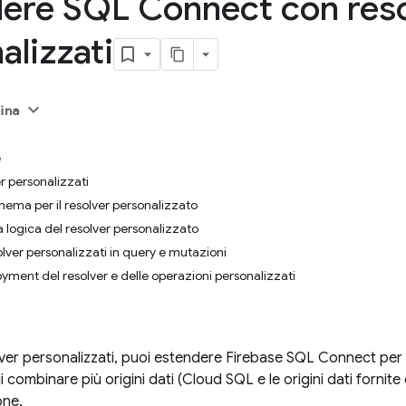
ere SQL Connect con reso
alizzati
ina
e
r personalizzati
chema per il resolver personalizzato
 logica del resolver personalizzato
olver personalizzati in query e mutazioni
oyment del resolver e delle operazioni personalizzati
ver personalizzati, puoi estendere
Firebase SQL Connect
per 
i combinare più origini dati (
Cloud SQL
e le origini dati fornit
one.