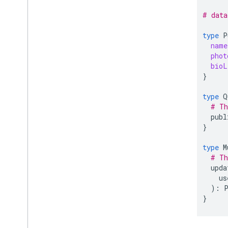
Firebase ML
# data
PRODOTTI CORRELATI
type
P
name
Cloud Messaging
phot
bioL
Remote Config
}
type
Q
# Th
publ
}
type
M
# Th
upda
us
)
:
}