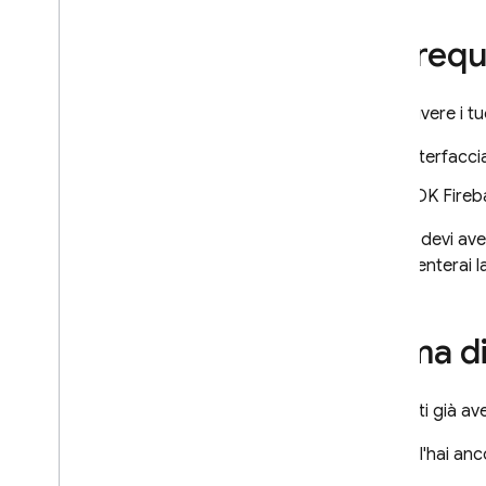
Connect per CI
/
CD
Prerequi
Gestisci i progetti SQL
Connect
Gestisci schemi e connettori
Per scrivere i t
Gestisci servizi e database
Interfacci
Eseguire operazioni con privilegi
con l'SDK Firebase Admin
SDK Fireba
Soluzioni SQL Connect
Inoltre, devi ave
Utilizza l'assistenza AI per
implementerai la
schemi
,
query e mutazioni
Estendi con Cloud Functions
Estendere il supporto delle
Prima di
origini dati con resolver
personalizzati
Eseguire una ricerca sulla
Dovresti già av
similarità vettoriale
Eseguire la ricerca a testo intero
Se non l'hai anc
Guide di riferimento al