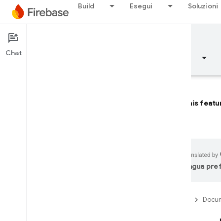
Build
Esegui
Soluzioni
Documentation
SQL Connect
Chat
Panoramica
Concetti fondamentali
AI
This featu
Panoramica
Emulator Suite
lingua pre
Authentication
Firebase
Docum
Verifica del numero di
telefono