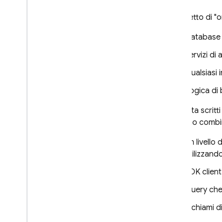
Connect
Il concetto di "
Implementa le mutazioni di SQL
Connect
Database 
Operazioni sicure con
autorizzazione
Servizi di
Implementa operazioni
utilizzando SQL nativo
Qualsiasi 
Sviluppare ed eseguire test
Logica di 
con SQL Connect
Una volta scritt
Creare dati di test di base ed
eseguire operazioni collettive
possono combina
Genera SDK web
Un livello
Genera SDK Android
utilizzando
Genera SDK per i
OS
SDK client
Genera SDK Flutter
Ricevere aggiornamenti in tempo
Query che 
reale
Genera SDK Admin
Richiami di
Utilizzare l'emulatore SQL