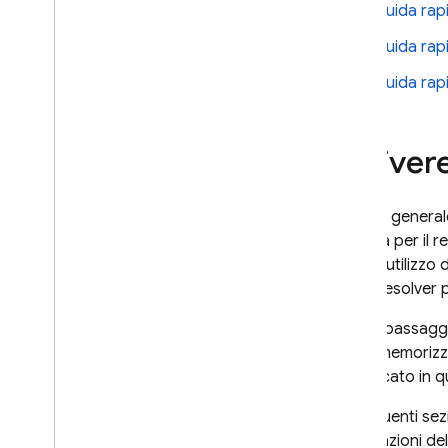
Guida rap
linguaggio Graph
QL
Riferimento alle direttive
Guida rap
Informazioni di riferimento per le
Guida rapi
query
Riferimento mutazioni
Riferimento agli oggetti
Scrivere
Riferimento agli oggetti di input
Riferimento agli scalari
Riferimento enum
A livello general
schema per il r
Guide di riferimento
infine, l'utiliz
aggiuntive
o altri resolver 
Riferimento CLI
Riferimento al file di
Segui i passagg
configurazione di SQL Connect
abbia memorizzat
Configurazione IAM per i progetti
specificato in 
SQL Connect
Riferimento a Common
Le seguenti sez
Expression Language (CEL)
informazioni del