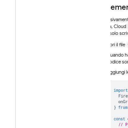
Implement
Successivamente
Tuttavia, Cloud
dovrai solo scri
Apri il file
Quando ha
codice sor
Aggiungi l
import
Fire
onGr
}
from
const
// P