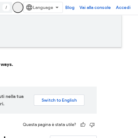
/
Blog
Vai alla console
Accedi
 ways.
ti nella tua
ri.
Questa pagina è stata utile?