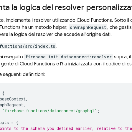
a la logica del resolver personalizza
, implementa i resolver utilizzando Cloud Functions. Sotto il
 Functions ha un metodo helper,
onGraphRequest
, che gestis
vere la logica del resolver che accede all'origine dati.
functions/src/index.ts
.
i eseguito
firebase init dataconnect:resolver
sopra, i
gente di Cloud Functions e l'ha inizializzata con il codice di 
e seguenti definizioni:
{
baseContext
,
aphRequest
,
"firebase-functions/dataconnect/graphql"
;
opts
=
{
oints to the schema you defined earlier, relative to the