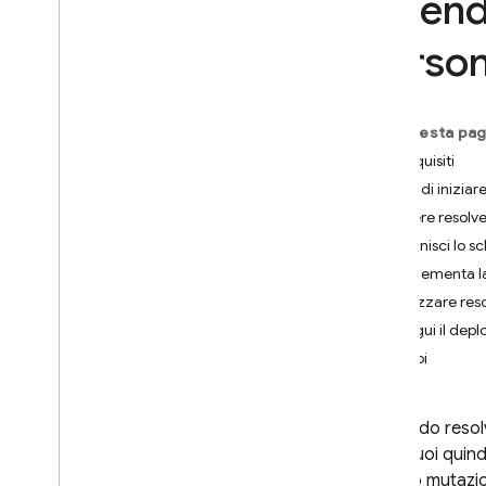
Estend
App Check
person
SQL Connect
Presentazione
Su questa pag
Prezzi e fatturazione
Prerequisiti
Per iniziare
Prima di iniziar
Inizia a utilizzare gli agenti AI
Scrivere resolve
Definisci lo s
Guide rapide
Implementa la
Piattaforme Apple
Utilizzare res
Android
Esegui il depl
React
Esempi
Flutter
Progettare schemi e
operazioni
Scrivendo resol
Progetta schemi SQL Connect
SQL
. Puoi quind
Implementare le query SQL
query o mutazi