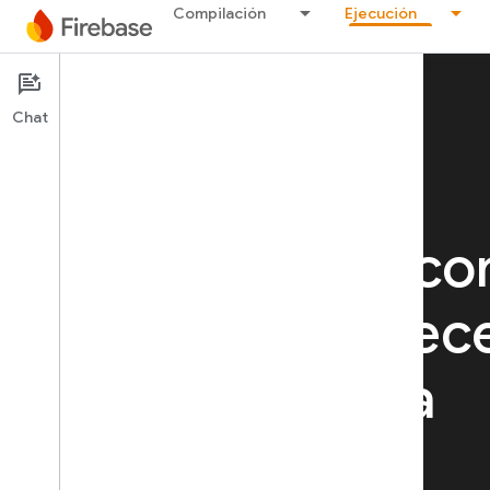
Compilación
Ejecución
Chat
EJECUCIÓN
Ejecuta tu app co
confianza
y ofrec
una experiencia
óptima a los