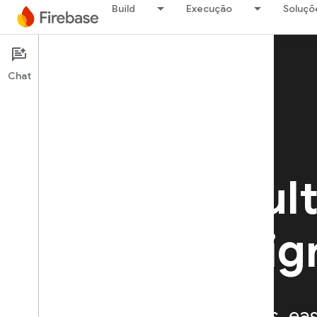
Build
Execução
Soluçõ
Chat
Firebase Authentication
Simple, mult
platform sig
Provides backend services, ea