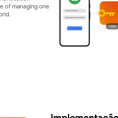
ise of managing one
rld.
Implementação