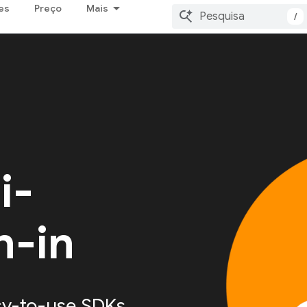
es
Preço
Mais
/
i-
n-in
sy-to-use SDKs,