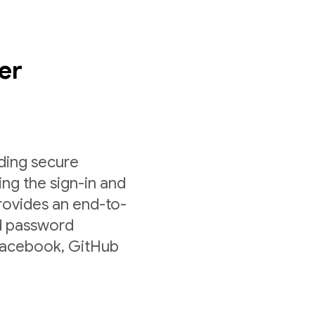
er
lding secure
ing the sign-in and
rovides an end-to-
nd password
 Facebook, GitHub