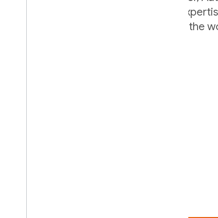
securely applies Google's internal expert
of the largest account databases in the wo