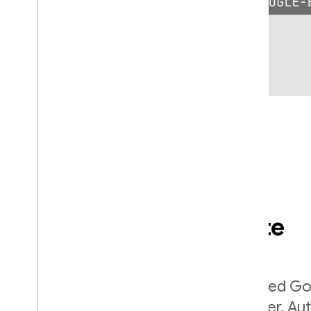
Segurança abrangente
Built by the same team that developed Go
Lock and Chrome Password Manager, Aut