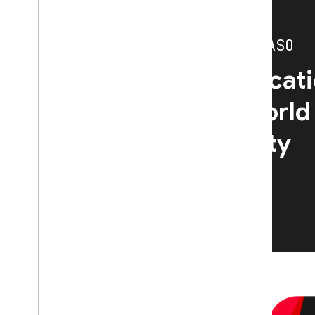
ESTUDOS DE CASO
Learn how Authenticati
teams across the world
app quality