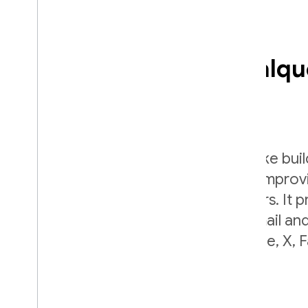
Login simples em qualqu
plataforma
Firebase Authentication aims to make bui
authentication systems easy, while improv
onboarding experience for app users. It p
end identity solution, supporting email a
accounts, phone auth, Google, Apple, X,
login, and more.