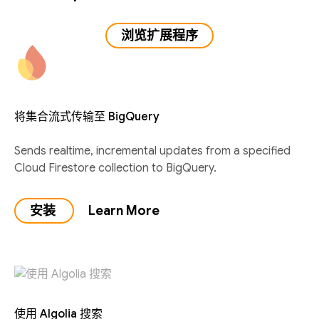
浏览扩展程序
将集合流式传输至 BigQuery
Sends realtime, incremental updates from a specified
Cloud Firestore collection to BigQuery.
安装
Learn More
使用 Algolia 搜索