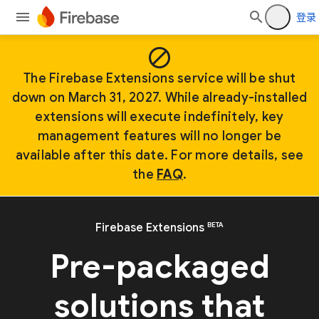
登录
block
The Firebase Extensions service will be shut
down on March 31, 2027. While already-installed
extensions will execute indefinitely, key
management features will no longer be
available after this date. For more details, see
the
FAQ
.
BETA
Firebase Extensions
Pre-packaged
solutions that