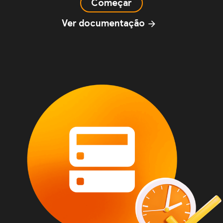
Começar
Ver documentação
arrow_forward