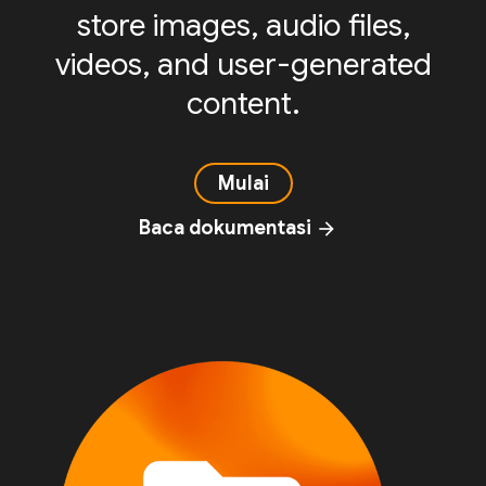
store images, audio files,
videos, and user-generated
content.
Mulai
Baca dokumentasi
arrow_forward