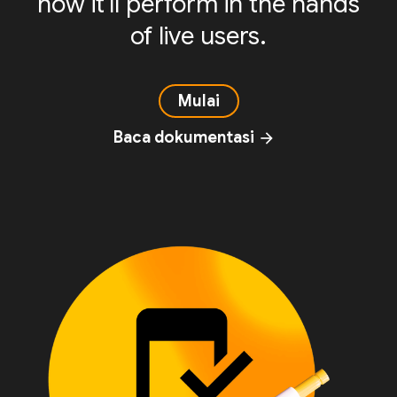
how it'll perform in the hands
of live users.
Mulai
Baca dokumentasi
arrow_forward