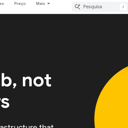
es
Preço
Mais
/
ab, not
rs
astructure that