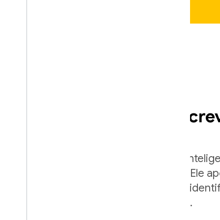
Teste seu app sem escre
Não tem testes? Nosso rastreador intelig
navega pelo app automaticamente. Ele ap
fornece capturas de tela para você identif
que eles sejam vistos pelos usuários.