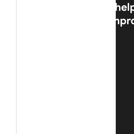
Learn how Test Lab hel
across the world impr
quality