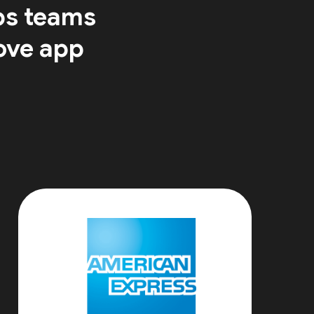
ps teams
ove app