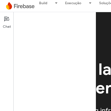
Build
Execução
Soluçõ
Chat
Firebase Test Lab
Test in the l
on your use
A cloud-based app testing infr