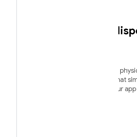
Execute seu app em disp
reais
Firebase Test Lab provides you with physic
devices that allow you to run tests that si
environments so you can ensure your app
plat_ios
plat_android