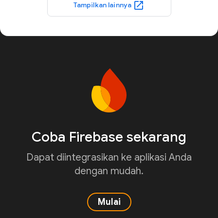
open_in_new
Tampilkan lainnya
Coba Firebase sekarang
Dapat diintegrasikan ke aplikasi Anda
dengan mudah.
Mulai