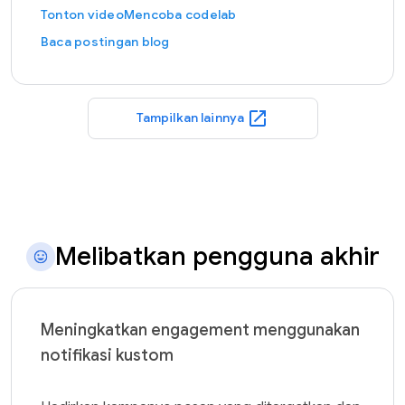
Tonton video
Mencoba codelab
Baca postingan blog
open_in_new
Tampilkan lainnya
Melibatkan pengguna akhir
Meningkatkan engagement menggunakan
notifikasi kustom