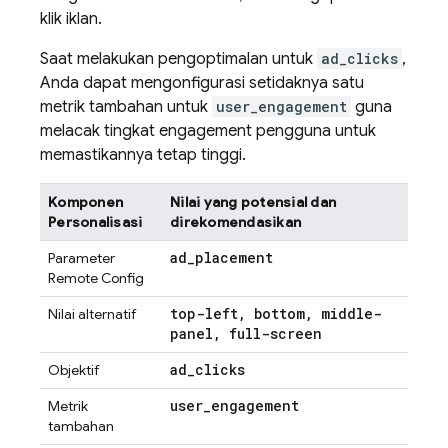
klik iklan.
Saat melakukan pengoptimalan untuk
ad_clicks
,
Anda dapat mengonfigurasi setidaknya satu
metrik tambahan untuk
user_engagement
guna
melacak tingkat engagement pengguna untuk
memastikannya tetap tinggi.
Komponen
Nilai yang potensial dan
Personalisasi
direkomendasikan
ad
_
placement
Parameter
Remote Config
top-left
,
bottom
,
middle-
Nilai alternatif
panel
,
full-screen
ad
_
clicks
Objektif
user
_
engagement
Metrik
tambahan