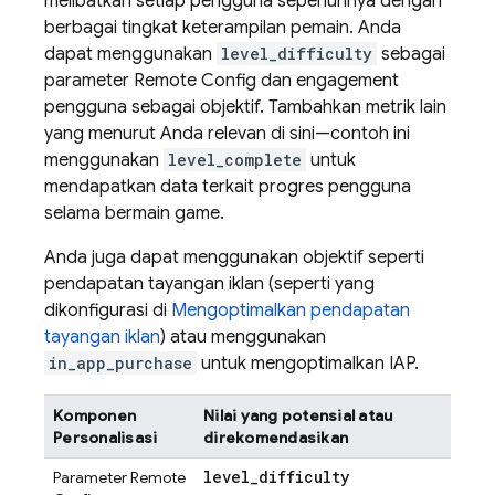
melibatkan setiap pengguna sepenuhnya dengan
berbagai tingkat keterampilan pemain. Anda
dapat menggunakan
level_difficulty
sebagai
parameter
Remote Config
dan engagement
pengguna sebagai objektif. Tambahkan metrik lain
yang menurut Anda relevan di sini—contoh ini
menggunakan
level_complete
untuk
mendapatkan data terkait progres pengguna
selama bermain game.
Anda juga dapat menggunakan objektif seperti
pendapatan tayangan iklan (seperti yang
dikonfigurasi di
Mengoptimalkan pendapatan
tayangan iklan
) atau menggunakan
in_app_purchase
untuk mengoptimalkan IAP.
Komponen
Nilai yang potensial atau
Personalisasi
direkomendasikan
level
_
difficulty
Parameter
Remote