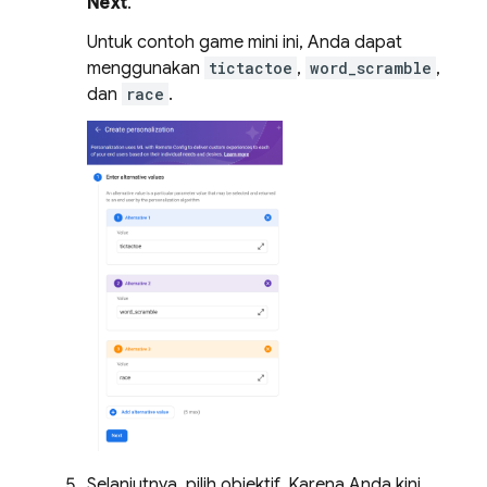
Next
.
Untuk contoh game mini ini, Anda dapat
menggunakan
tictactoe
,
word_scramble
,
dan
race
.
Selanjutnya, pilih objektif. Karena Anda kini