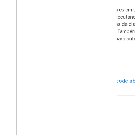
Antes de distribuir para testadores em 
e problemas de desempenho executand
dispositivos móveis em conjuntos de disp
reais hospedados pelo Google. Também 
Test Lab
Assistir ao vídeo
Conheça o codela