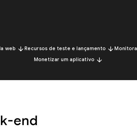
arrow_downward
arrow_downward
 da web
Recursos de teste e lançamento
Monitora
arrow_downward
Monetizar um aplicativo
ck-end