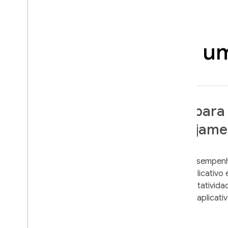
Monitorar um
Reduza as falhas para
métricas de engajame
Corrija bugs e problemas de desempenh
oferecer uma experiência de aplicativo 
duração da sessão e reduz a rotativida