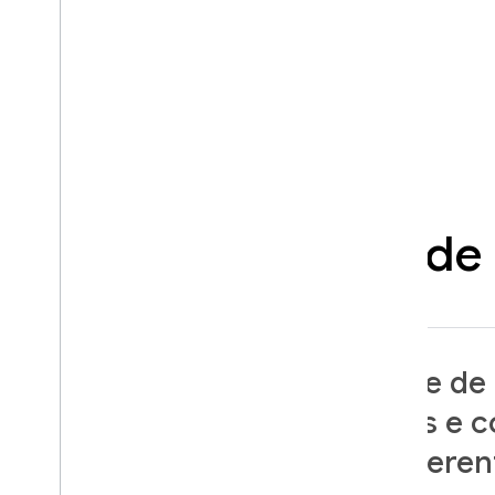
Recursos de 
Automatize o teste de
vários dispositivos e 
configurações diferen