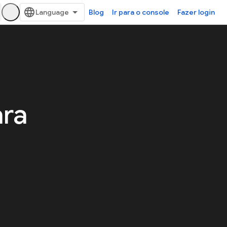
Blog
Ir para o console
Fazer login
ara