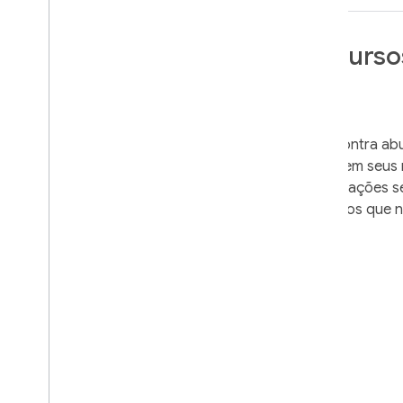
Proteger seus recurs
e API
Proteja seus recursos de API contra ab
clientes não autorizados acessem seus 
App Check atesta que as solicitações s
App Check