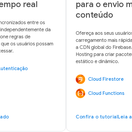
tempo real
para o envio m
conteúdo
ncronizados entre os 
e independentemente da 
Ofereça aos seus usuários
ione regras de 
carregamento mais rápida
 que os usuários possam 
a CDN global do Firebase.
Hosting para criar pacot
utenticação
Cloud Firestore
Cloud Functions
iado
Confira o tutorial
Leia 