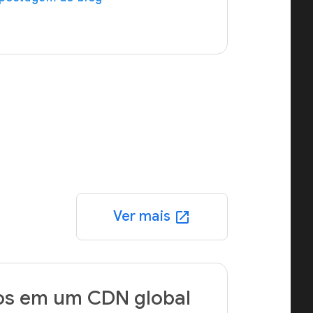
Ver mais
open_in_new
os em um CDN global