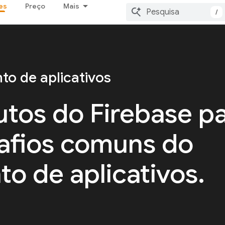
es
Preço
Mais
/
to de aplicativos
tos do Firebase p
safios comuns do
o de aplicativos.