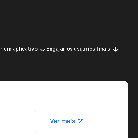
arrow_downward
arrow_downward
r um aplicativo
Engajar os usuários finais
Ver mais
open_in_new