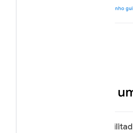
Assistir ao vídeo
Faça o caminho gu
Hospedar um
Criar um app habilita