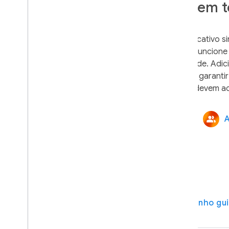
off-line, seguro e em 
Mantenha os dados do seu aplicativo si
clientes e certifique-se de que funcion
latência ou conectividade da rede. Adic
autenticação e segurança para garantir
Cloud Firestore
A
Hosting
Assistir ao vídeo
Faça o caminho gu