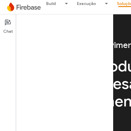
Build
Execução
Soluçõ
Chat
Soluções de desenvolvimen
Combine produ
superar os de
desenvolviment
Conheça todas as soluções