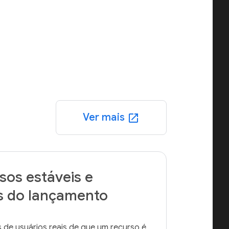
Ver mais
open_in_new
sos estáveis e
es do lançamento
de usuários reais de que um recurso é 