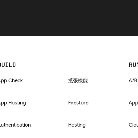
BUILD
RU
App Check
拡張機能
A/B
App Hosting
Firestore
App
uthentication
Hosting
Clo