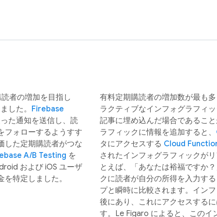
期購読者の増加を目指し
有料定期購読者の増加数が最も多
しました。
Firebase
ラクティブなインフォグラフィッ
った通知を送信し、読
記事に埋め込んだ場合であること
をフォローするようすす
ラフィックに情報を追加すると、
価した定期購読者がつな
タにアクセスする
Cloud Functio
rebase A/B Testing
を
されたインフォグラフィックがリ
id および iOS ユーザ
とえば、「あなたは裕福ですか？
金を特定しました。
クに読者が自分の所得を入力する
プと瞬時に比較されます。インフ
後にあり、これにアクセスするに
す。Le Figaro によると、