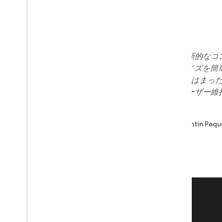
「Firebase を使用したことで、革新的
合わせたコンテンツのパーソナライズを簡
り、Le Figaro のデジタル ビジネスは
Firebase のおかげで、アプリのユーザ
間は増加し続けています。」
- Le Figaro 社モバイル担当 CTO、Valentin Paqu