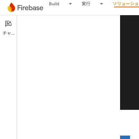
Build
実行
ソリューショ
チャット
他のケーススタディを見る
arrow_back
他のソリューションを表示