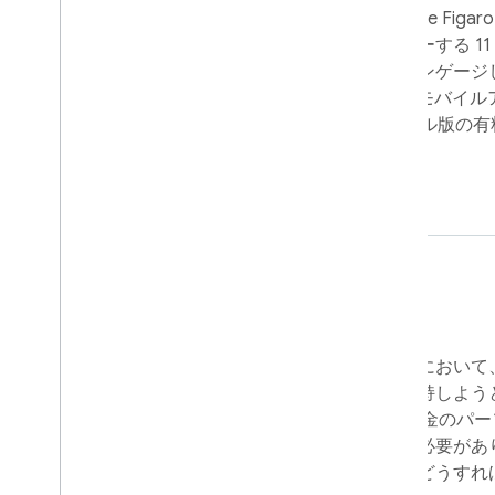
ンツを提供した企業の一つとして、Le Figar
ツ、ライフスタイル、ゲームをカバーする 11 種類
ェブアプリを通じて定期購読者にエンゲージしてい
1 か月のアクティブ ユーザー数は、モバイ
わせて約 2,200 万人に上り、デジタル版
を数えます。
課題
飽和状態にあるニュースアプリ市場において、Le
増やし、既存の有料定期購読者を維持しよう
に、Figaro の開発チームは適正な料金の
ンツによって読者にエンゲージする必要があ
とリソースでこれを成し遂げるにはどうすれ