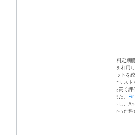
た。
解決方法
Le Figaro は、既存の読者の維持と有料定
て、いくつかの Firebase プロダクトを利用
Cloud Messaging
を使用してターゲットを絞
者が興味を持っている話題やジャーナリスト
めました。これにより、コンテンツを高く評
ぎとめられ、離脱が減少しました。また、
Fi
使用して異なる定期購読料金をテストし、Andro
ーの間で最もコンバージョン数が高かった料