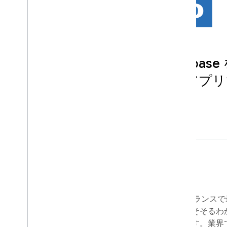
Le Figaro の事例: Fireb
イルアプリとウェブアプリ
者を増加
はじめに
1826 年に創業した Le Figaro は、フラ
日刊紙です。同社の使命は、興味をそそるわ
にタイムリーに届けることにあります。業界