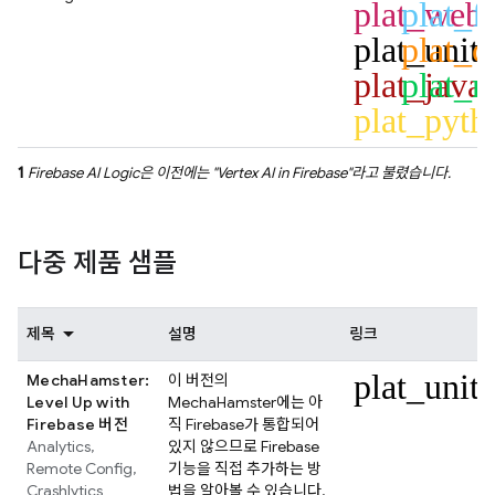
plat_web
plat_fl
plat_unit
plat_c
plat_java
plat_n
plat_pyth
1
Firebase AI Logic
은 이전에는 "
Vertex AI in Firebase
"라고 불렸습니다.
다중 제품 샘플
제목
설명
링크
plat_unit
MechaHamster:
이 버전의
Level Up with
MechaHamster에는 아
Firebase 버전
직 Firebase가 통합되어
Analytics
,
있지 않으므로 Firebase
Remote Config
,
기능을 직접 추가하는 방
Crashlytics
법을 알아볼 수 있습니다.