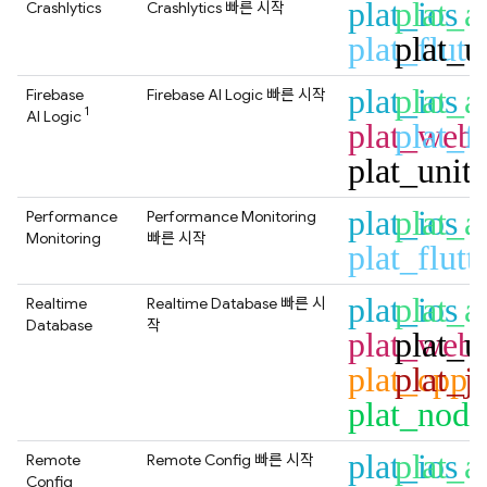
plat_ios
plat_a
Crashlytics
Crashlytics
빠른 시작
plat_flutt
plat_u
plat_ios
plat_a
Firebase
Firebase AI Logic
빠른 시작
1
AI Logic
plat_web
plat_fl
plat_unit
plat_ios
plat_a
Performance
Performance Monitoring
Monitoring
빠른 시작
plat_flutt
plat_ios
plat_a
Realtime
Realtime Database
빠른 시
Database
작
plat_web
plat_u
plat_cpp
plat_j
plat_node
plat_ios
plat_a
Remote
Remote Config
빠른 시작
Config