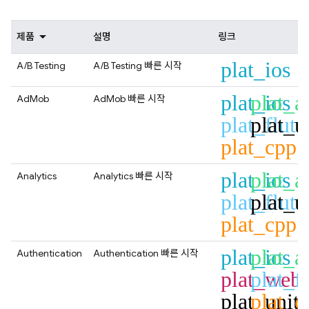
제품
설명
링크
plat_ios
A/B Testing
A/B Testing
빠른 시작
plat_ios
plat_a
AdMob
AdMob
빠른 시작
plat_flutt
plat_u
plat_cpp
plat_ios
plat_a
Analytics
Analytics
빠른 시작
plat_flutt
plat_u
plat_cpp
plat_ios
plat_a
Authentication
Authentication
빠른 시작
plat_web
plat_fl
plat_unit
plat_c