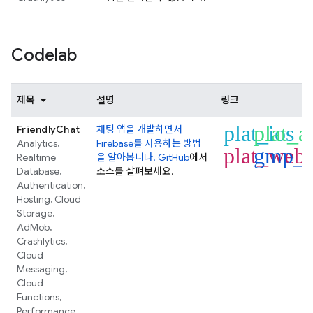
Codelab
제목
설명
링크
plat_ios
plat_a
FriendlyChat
채팅 앱을 개발하면서
Analytics
,
Firebase를 사용하는 방법
plat_web
gmp_f
Realtime
을 알아봅니다. GitHub
에서
Database
,
소스를 살펴보세요.
Authentication
,
Hosting
,
Cloud
Storage
,
AdMob
,
Crashlytics
,
Cloud
Messaging
,
Cloud
Functions
,
Performance