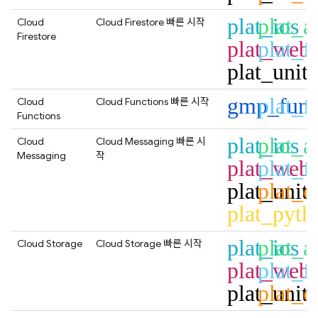
plat_ios
plat_a
Cloud
Cloud Firestore
빠른 시작
Firestore
plat_web
plat_fl
plat_unit
gmp_func
plat_fl
Cloud
Cloud Functions
빠른 시작
Functions
plat_ios
plat_a
Cloud
Cloud Messaging
빠른 시
Messaging
작
plat_web
plat_fl
plat_unit
plat_c
plat_pyth
plat_ios
plat_a
Cloud Storage
Cloud Storage
빠른 시작
plat_web
plat_fl
plat_unit
plat_c