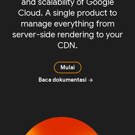
and scalability of Google
Cloud. A single product to
manage everything from
server-side rendering to your
CDN.
Mulai
Baca dokumentasi
arrow_forward