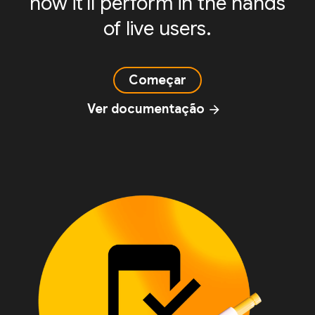
how it'll perform in the hands
of live users.
Começar
Ver documentação
arrow_forward