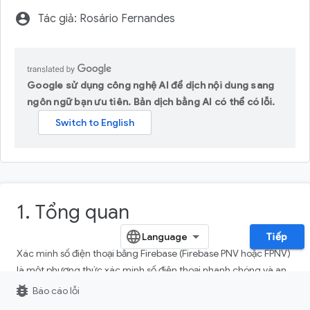
account_circle
Tác giả: Rosário Fernandes
Google sử dụng công nghệ AI để dịch nội dung sang
ngôn ngữ bạn ưu tiên. Bản dịch bằng AI có thể có lỗi.
1. Tổng quan
Tiếp
Xác minh số điện thoại bằng Firebase (Firebase PNV hoặc FPNV)
là một phương thức xác minh số điện thoại nhanh chóng và an
toàn hơn. Không giống như quy trình xác minh dựa trên SMS,
bug_report
Báo cáo lỗi
yêu cầu người dùng cuối nhận và nhập mã từ tin nhắn văn bản,