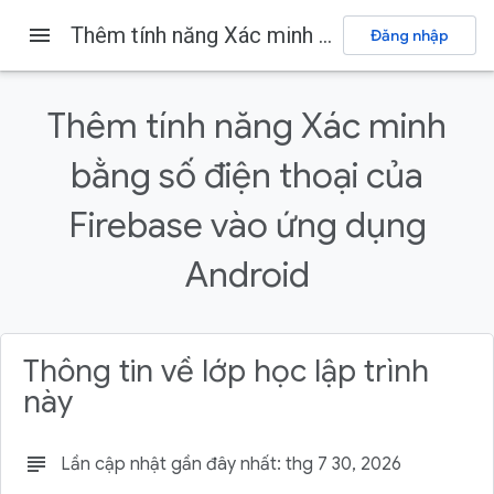
menu
Thêm tính năng Xác minh bằng số điện thoại của Firebase vào ứng dụng Android
Đăng nhập
Firebase
Firebase Codelabs
Gửi ý kiến phản hồi
Thêm tính năng Xác minh
Trên trang này
bằng số điện thoại của
1. Tổng quan
Điều kiện tiên quyết
Firebase vào ứng dụng
Kiến thức bạn sẽ học được
2. Thiết lập dự án mẫu
Android
Tạo dự án Firebase
Thông tin về lớp học lập trình
này
subject
Lần cập nhật gần đây nhất: thg 7 30, 2026