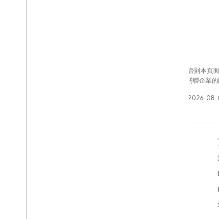
除非另有註明，否則本頁
Oracle 和/或其關聯企
上次更新時間：2026-08-
瞭解詳情
開發人員指南
SDK 與 API 參考資料
範例
程式庫