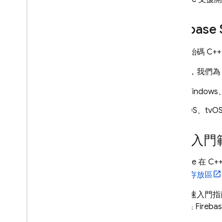
Firebase
開放原始碼 C++
請注意，我們為 F
Window
iOS、tvO
快速入門
Firebase 在
速入門存放區
每個快速入門指南都
案 (如果 Fire