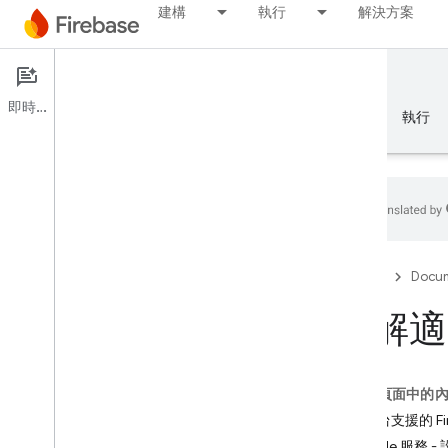
建構
執行
解決方案
Documentation
Firebase for C++
即時通訊
總覽
基礎知識
AI
建構
執行
基礎知識
Firebase
Docum
開始使用 Firebase
瞭解適用
管理 Firebase 專案
這個頁面中的
平台和架構
各平台支援的 Fir
支援的平台和架構
Google 服務 -