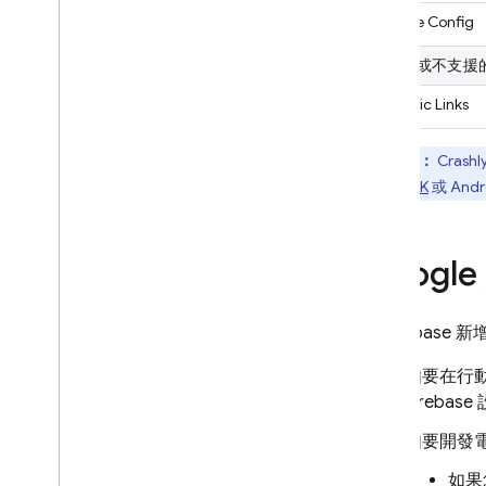
Remote Config
已淘汰或不支援
Dynamic Links
注意：
Crashly
版本) SDK
或 Andr
Googl
將 Firebase
如要在行動
Firebas
如要開發電
如果您