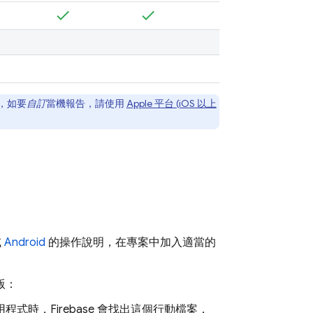
過，如要
自訂
當機報告，請使用
Apple 平台 (iOS 以上
或
Android
的操作說明，在專案中加入適當的
版：
式時，Firebase 會找出這個行動檔案，