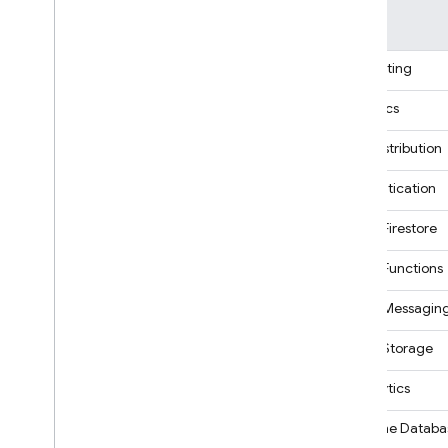
平台
A/B Testing
Analytics
App Distribution
Authentication
Cloud Firestore
Cloud Functions
Cloud Messagin
Cloud Storage
Crashlytics
Realtime Databa