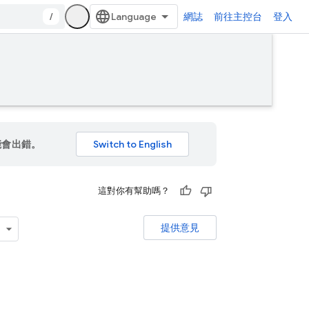
/
網誌
前往主控台
登入
能會出錯。
這對你有幫助嗎？
提供意見