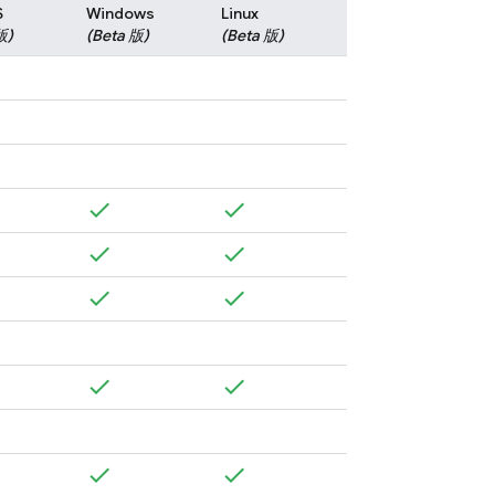
S
Windows
Linux
版)
(Beta 版)
(Beta 版)