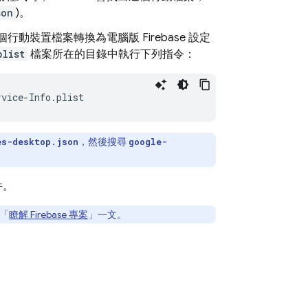
son
)。
動裝置檔案轉換為電腦版 Firebase 設定
plist
檔案所在的目錄中執行下列指令：
rvice
-
Info
.
plist
，然後搜尋
es-desktop.json
google-
件。
閱「
瞭解 Firebase 專案
」一文。