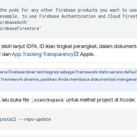
the pods for any other Firebase products you want to use 
example, to use 
Firebase Authentication
 and 
Cloud Fires
irebaseAuth'

irebaseFirestore'
i lebih lanjut IDFA, ID iklan tingkat perangkat, dalam dokumen
dan
App Tracking Transparency
Apple.
nsi Firebase biner terintegrasi sebagai framework statis secara defau
 framework dinamis, pastikan Anda membaca dokumentasi mengena
 lalu buka file
.xcworkspace
untuk melihat project di Xcode:
install --repo-update