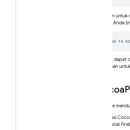
Opsi lain untu
project Anda (
chmod
+
x
sc
Skrip ini dapa
tambahan untuk 
Cocoa
P
Firebase mend
Distribusi Coco
menginstal Fi