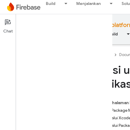
Build
Menjalankan
Solu
Documentation
Firebase for Apple platfo
Chat
Ringkasan
Dasar-dasar
AI
Build
Firebase
Docum
Opsi u
Dasar-dasar
aplika
Memulai Firebase
Pada halaman 
Mengelola project Firebase
Swift Package
Anda
Melalui Xcod
Platform dan framework
Melalui Packa