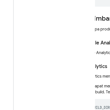
Pertimba
Beberapa produ
Google Anal
Google Analyti
Crashlytics
Crashlytics
men
Anda dapat men
proses build. Te
${
BUILD_DIR