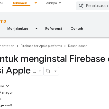
si
Dokumen
Lainnya
rms
Menjalankan
Referensi
Contoh
entation
Firebase for Apple platforms
Dasar-dasar
ntuk menginstal Firebase 
si Apple
ini
 Manager
e
ge.swift