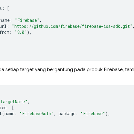
s
:
[
name
:
"Firebase"
,
url
:
"https://github.com/firebase/firebase-ios-sdk.git"
from
:
"8.0"
),
ada setiap target yang bergantung pada produk Firebase, ta
.
yTargetName"
,
ies
:
[
t
(
name
:
"FirebaseAuth"
,
package
:
"Firebase"
),