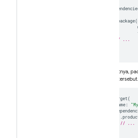
dependencie
.
package
(
// ...
],
Selanjutnya, p
target tersebut
.
target
(
name
:
"M
dependenc
.
produc
// ...
]
),