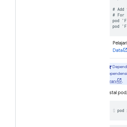
# Add 
# For 
pod 'F
pod 'F
Pelajar
Data
Depende
dependensi
library
.
Instal pod,
pod 