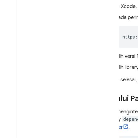
Web
Di Xcode,
Unity
C++
Pada perin
Pilih vers
Pilih libr
Setelah selesa
Melalui
P
Untuk menginteg
ke array
depen
Manager
.