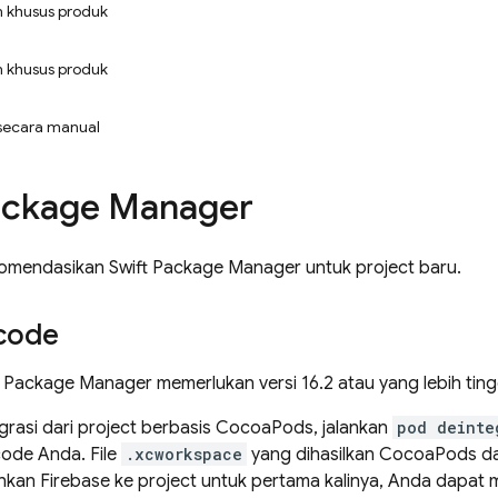
 khusus produk
 khusus produk
secara manual
ackage Manager
omendasikan Swift Package Manager untuk project baru.
Xcode
Package Manager memerlukan versi 16.2 atau yang lebih ting
igrasi dari project berbasis CocoaPods, jalankan
pod deinte
code Anda. File
.xcworkspace
yang dihasilkan CocoaPods da
an Firebase ke project untuk pertama kalinya, Anda dapat m