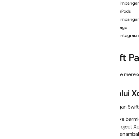
Pertimbangan
Platform & framework yang
didukung
CocoaPods
Android
Pertimbangan
Flutter
Carthage
Platform Apple (i
OS+)
Mengintegrasi 
Memahami platform Apple +
Firebase
Swift P
Opsi penginstalan
Bermigrasi dari Cocoa
Pods
Bermigrasi ke API ekstensi
Firebase merek
Swift di modul utama
Menautkan dependensi
Firebase secara statis atau
Melalui 
dinamis
Persiapan untuk persyaratan
Dukungan Swift 
pengungkapan data App Store
Apple
Jika berm
Mendukung i
OS 14
project X
Pemecahan Masalah & FAQ
menambahk