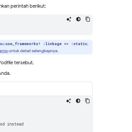
ankan perintah berikut:
tau
;
use_frameworks! :linkage => :static
amis
untuk detail selengkapnya.
odfile tersebut.
Anda.
od instead
