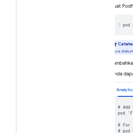
Buat Podfi
pod 
Catata
baca dokum
Tambahkan
Anda dap
Analytic
# Add 
pod 'F
# For 
# pod 