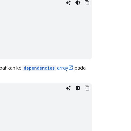
,
mbahkan ke
dependencies
array
pada