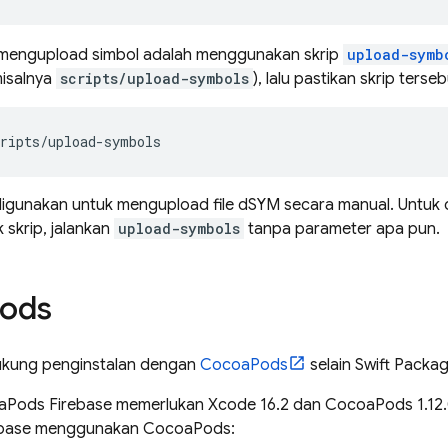
k mengupload simbol adalah menggunakan skrip
upload-symb
misalnya
scripts/upload-symbols
), lalu pastikan skrip terse
ripts
/
upload
-
symbols
t digunakan untuk mengupload file dSYM secara manual. Untu
skrip, jalankan
upload-symbols
tanpa parameter apa pun.
ods
ukung penginstalan dengan
CocoaPods
selain Swift Packa
aPods Firebase memerlukan Xcode 16.2 dan CocoaPods 1.12.0 a
rebase menggunakan CocoaPods: