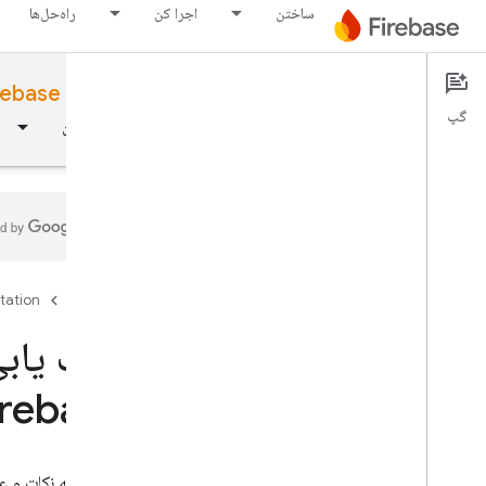
ساختن
اجرا کن
راه‌حل‌ها
rebase for Apple platforms
Documentation
گپ
نمای کلی
مبانی
هوش مصنوعی
ساختن
مبانی
tation
Firebase
با Firebase شروع کنید
عیب یابی
irebase
پروژه های Firebase خود را مدیریت
کنید
پلتفرم ها و چارچوب ها
این صفحه نکات و عیب‌یابی