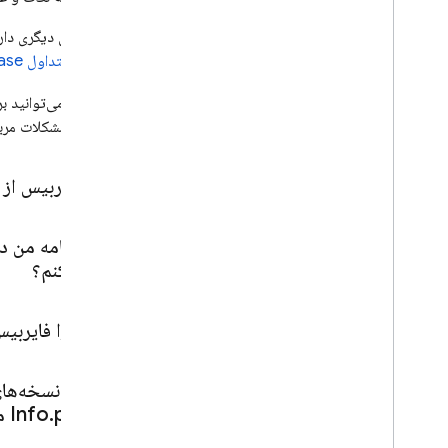
پلتفرم ها و چارچوب های پشتیبانی شده
چالش‌های دیگری داری
Android
سوالات متداول Firebase
فلوت‌زنی
پلتفرم های اپل (i
OS+)
همچنین می‌توانید ب
پلتفرم های Apple + Firebase را
می‌کنیم مشکلات مربوط به SDK پلتفرم‌های اپل فایربیس خود را ن
درک کنید، پلتفرم های Apple +
Firebase را درک کنید
گزینه های نصب
فایربیس از چه نسخه‌ه
مهاجرت از Cocoa
Pods
مهاجرت به APIهای برنامه افزودنی
برنامه من در c
سوئیفت در ماژول های اصلی، مهاجرت
به APIهای برنامه افزودنی سوئیفت در
را حل کنم؟
ماژول های اصلی
وابستگی های Firebase را به صورت
چرا فایربیس به ق
ایستا یا پویا پیوند دهید
برای الزامات افشای داده های فروشگاه
App Apple آماده شوید
در نسخه‌های ۱۳ و بالاتر Xcode، چرا برنامه‌های UIKit من نمی‌توانند برخی از URLهایی را که ثبت ک
پشتیبانی از i
OS 14
در Info
plist من؟
.
عیب یابی و سوالات متداول