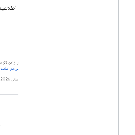
Web
چه اطلاعیه‌ه
Unity
C++
جز در مواردی که غیر از این ذک
از جزئیات، به
خطمشی‌های سایت Google Developers‏
تاریخ آخرین به‌روزرسانی 2026-08-04 به‌وقت ساعت هماهنگ جهانی.
بدانید
م
راهنماهای برنامه‌نویسان
ا
مرجع «میانای برنامه‌سازی کاربردی» و «کیت توسعه نرم‌افزار»
t