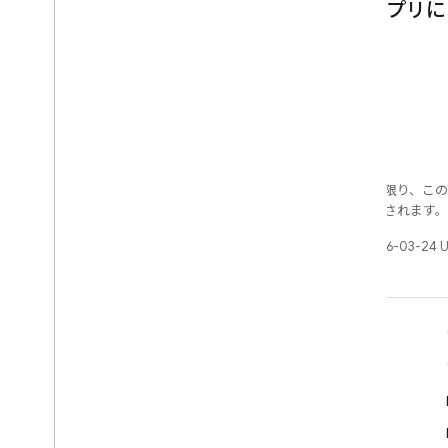
Web
アプリに
Unity
C++
特に記載のない限り、こ
により使用許諾されます
最終更新日 2026-03-24 
学ぶ
デベロッパー ガイド
SDK と API のリファレンス
サンプル