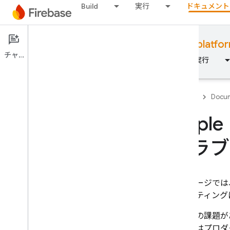
Build
実行
ドキュメント
Documentation
Firebase for Apple platfo
チャット
概要
基本
AI
Build
実行
Firebase
Docum
Appl
基本
トラブ
Firebase を使ってみる
このページでは、
Firebase プロジェクトを管理す
シューティング
る
その他の課題が
プラットフォームとフレームワ
体またはプロダ