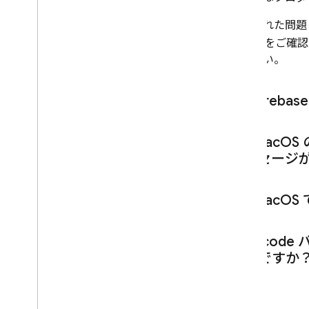
ーク
サポートされているプラットフォ
報告された問題
ームとフレームワーク
トリ
をご確認
Android
ください。
Flutter
Apple プラットフォーム（i
OS+）
Fireb
Apple プラットフォームと
Firebase について理解する
インストール オプション
mac
OS
Cocoa
Pods から移行する
メッセージ
メイン モジュールで Swift 拡張
機能 API に移行する
mac
OS
Firebase の依存関係を静的また
は動的にリンクする
Apple の App Store データ開示
Xcode 
要件に備える
なぜですか
i
OS 14 のサポート
トラブルシューティングとよく
ある質問