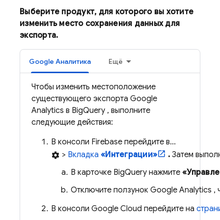
Выберите продукт, для которого вы хотите
изменить место сохранения данных для
экспорта.
Google Аналитика
Ещё
Чтобы изменить местоположение
существующего экспорта
Google
Analytics
в
BigQuery
, выполните
следующие действия:
В консоли
Firebase
перейдите в...
>
Вкладка
«Интеграции»
.
Затем выпол
settings
В карточке
BigQuery
нажмите
«Управле
Отключите ползунок
Google Analytics
, 
В консоли
Google Cloud
перейдите на
стран