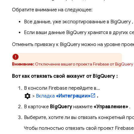
Обратите внимание на следующее:
Все данные, уже экспортированные в
BigQuery
,
Если ваши данные
BigQuery
хранятся в других с
Отменить привязку к
BigQuery
можно на уровне проек
Внимание:
Отключение вашего проекта Firebase от
BigQuery
Вот как отвязать свой аккаунт от
BigQuery
:
В консоли
Firebase
перейдите в...
settings
>
Вкладка
«Интеграции»
.
В карточке
BigQuery
нажмите
«Управление»
.
Выберите, хотите ли вы отвязать конкретный пр
Чтобы полностью отвязать свой проект Firebase