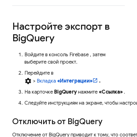
Настройте экспорт в
Big
Query
Войдите в консоль
Firebase
, затем
выберите свой проект.
Перейдите в
settings
>
Вкладка
«Интеграции»
.
На карточке
BigQuery
нажмите
«Ссылка»
.
Следуйте инструкциям на экране, чтобы настро
Отключить от
Big
Query
Отключение от
BigQuery
приводит к тому, что соотв