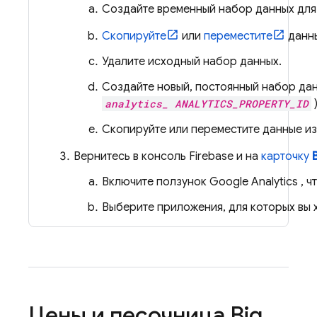
Создайте временный набор данных для
Скопируйте
или
переместите
данны
Удалите исходный набор данных.
Создайте новый, постоянный набор да
analytics_ ANALYTICS_PROPERTY_ID
)
Скопируйте или переместите данные из
Вернитесь в консоль
Firebase
и на
карточку
Включите ползунок
Google Analytics
, ч
Выберите приложения, для которых вы 
Цены и песочница
Big