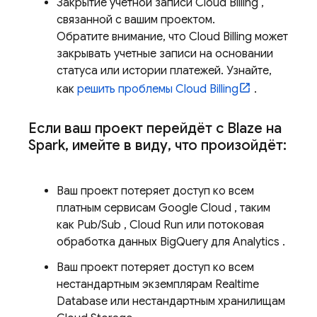
Закрытие учетной записи
Cloud Billing
,
связанной с вашим проектом.
Обратите внимание, что
Cloud Billing
может
закрывать учетные записи на основании
статуса или истории платежей. Узнайте,
как
решить проблемы
Cloud Billing
.
Если ваш проект перейдёт с Blaze на
Spark
,
имейте в виду
,
что произойдёт:
Ваш проект потеряет доступ ко всем
платным сервисам
Google Cloud
, таким
как
Pub/Sub
,
Cloud Run
или потоковая
обработка данных
BigQuery
для
Analytics
.
Ваш проект потеряет доступ ко всем
нестандартным экземплярам
Realtime
Database
или нестандартным хранилищам