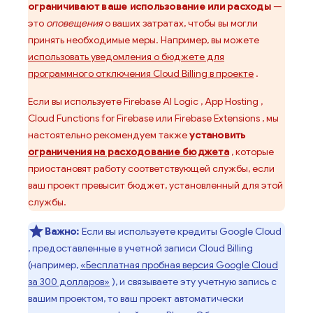
ограничивают ваше использование или расходы
—
это
оповещения
о ваших затратах, чтобы вы могли
принять необходимые меры. Например, вы можете
использовать уведомления о бюджете для
программного отключения
Cloud Billing
в проекте
.
Если вы используете
Firebase AI Logic
,
App Hosting
,
Cloud Functions for Firebase
или
Firebase Extensions
, мы
настоятельно рекомендуем также
установить
ограничения на расходование бюджета
, которые
приостановят работу соответствующей службы, если
ваш проект превысит бюджет, установленный для этой
службы.
Важно:
Если вы используете кредиты
Google Cloud
, предоставленные в учетной записи
Cloud Billing
(например,
«Бесплатная пробная версия
Google Cloud
за 300 долларов»
), и связываете эту учетную запись с
вашим проектом, то ваш проект автоматически