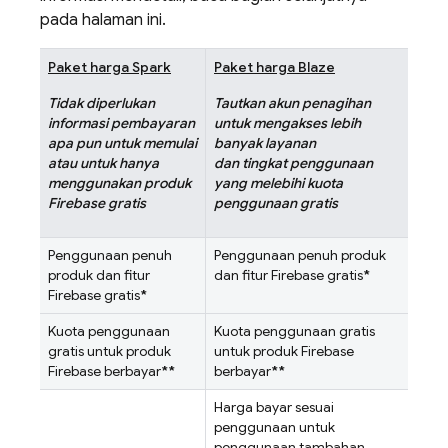
pada halaman ini.
Paket harga Spark
Paket harga Blaze
Tidak diperlukan
Tautkan akun penagihan
informasi pembayaran
untuk mengakses lebih
apa pun untuk memulai
banyak layanan
atau untuk hanya
dan tingkat penggunaan
menggunakan produk
yang melebihi kuota
Firebase gratis
penggunaan gratis
Penggunaan penuh
Penggunaan penuh produk
produk dan fitur
dan fitur Firebase gratis
*
Firebase gratis
*
Kuota penggunaan
Kuota penggunaan gratis
gratis untuk produk
untuk produk Firebase
Firebase berbayar
**
berbayar
**
Harga bayar sesuai
penggunaan untuk
penggunaan tambahan