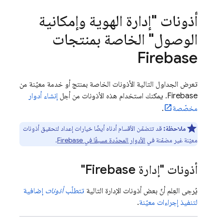
أذونات "إدارة الهوية وإمكانية
الوصول" الخاصة بمنتجات
Firebase
تعرض الجداول التالية الأذونات الخاصة بمنتج أو خدمة معيّنة من
Firebase. يمكنك استخدام هذه الأذونات من أجل
إنشاء أدوار
مخصّصة
.
ملاحظة:
قد تتضمّن الأقسام أدناه أيضًا خيارات إعداد لتحقيق أذونات
معيّنة غير مضمّنة في
الأدوار المحدّدة مسبقًا في Firebase
.
أذونات "إدارة Firebase"
يُرجى العِلم أنّ بعض أذونات الإدارة التالية
تتطلّب
أذونات
إضافية
لتنفيذ إجراءات معيّنة
.