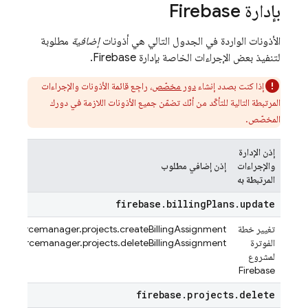
بإدارة Firebase
الأذونات الواردة في الجدول التالي هي أذونات
إضافية
مطلوبة
لتنفيذ بعض الإجراءات الخاصة بإدارة Firebase.
إذا كنت بصدد إنشاء
دور مخصّص
، راجِع قائمة الأذونات والإجراءات
المرتبطة التالية للتأكّد من أنّك تضمّن جميع الأذونات اللازمة في دورك
المخصّص.
إذن الإدارة
والإجراءات
إذن إضافي مطلوب
المرتبطة به
firebase
.
billing
Plans
.
update
تغيير خطة
resourcemanager.projects.createBillingAssignment
الفوترة
resourcemanager.projects.deleteBillingAssignment
لمشروع
Firebase
firebase
.
projects
.
delete