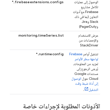
الوصول إلى عمليات
firebaseextensions.configs.*
تكامل مشاريع
Firebase مع أدوات
التعاون (بما في ذلك
Slack وJira
وPagerDuty)
عرض الاستخدام
monitoring.timeSeries.list
والإحصاءات من
StackDriver
تشغيل أوامر
Firebase
runtimeconfig.*
لواجهة سطر الأوامر
لمزيد من المعلومات،
يُرجى الرجوع إلى
مستندات Google
Cloud حول
الوصول
إلى أداة ضبط وقت
التشغيل
.
الأذونات المطلوبة لإجراءات خاصة