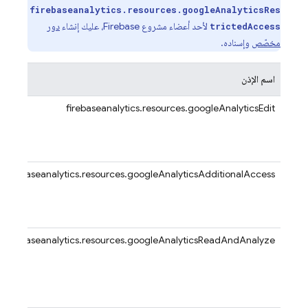
firebaseanalytics.resources.googleAnalyticsRes
لأحد أعضاء مشروع Firebase، عليك إنشاء
دور
trictedAccess
مخصّص
وإسناده.
اسم الإذن
firebaseanalytics.resources.googleAnalyticsEdit
firebaseanalytics.resources.googleAnalyticsAdditionalAccess
firebaseanalytics.resources.googleAnalyticsReadAndAnalyze