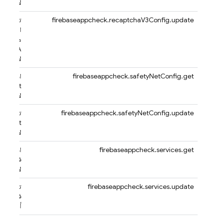
لأحد التط
firebaseappcheck.recaptchaV3Config.update
تعديل إع
الإصدار ا
من خدمة
APTCHA
لأحد التط
firebaseappcheck.safetyNetConfig.get
استرداد إ
fetyNet
لأحد التط
firebaseappcheck.safetyNetConfig.update
تعديل إع
fetyNet
لأحد التط
firebaseappcheck.services.get
استرداد إ
فرض الخ
لأحد المش
firebaseappcheck.services.update
تعديل إع
فرض الخ
أحد المشا