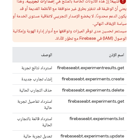
تنبيه:
إنّ هذه الأذونات الخاصة بالمنتج هي
إصدارات تجريبية
. وهذا
يعني أنّ الوظيفة قد تتغيّر بطرق غير متوافقة مع الأنظمة القديمة أو قد
يكون الدعم محدودًا. لا يخضع الإصدار التجريبي لاتفاقية مستوى الخدمة أو
سياسة الإيقاف النهائي.
سيستمر تحسين مدى توفّر الميزات وتوافقها مع أدوار إدارة الهوية وإمكانية
الوصول (IAM) في Firebase مع تطوّر الأداة.
اسم الإذن
الوصف
firebaseabt.experimentresults.get
استرداد نتائج تجربة
firebaseabt.experiments.create
إنشاء تجارب جديدة
firebaseabt.experiments.delete
حذف التجارب الحالية
firebaseabt.experiments.get
استرداد تفاصيل تجربة
حالية
firebaseabt.experiments.list
استرداد قائمة بالتجارب
الحالية
firebaseabt.experiments.update
تعديل تجربة حالية