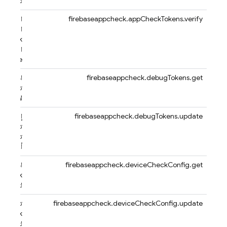
لتطبيق
firebaseappcheck.appCheckTokens.verify
التحقّق 
الرموز الم
 Check
الصادرة 
irebase
firebaseappcheck.debugTokens.get
استرداد 
تصحيح ال
لأحد التط
firebaseappcheck.debugTokens.update
إنشاء رمو
تصحيح أ
تطبيق أو 
أو حذفها
firebaseappcheck.deviceCheckConfig.get
استرداد إ
eCheck
لتطبيق
firebaseappcheck.deviceCheckConfig.update
تعديل إع
eCheck
لتطبيق