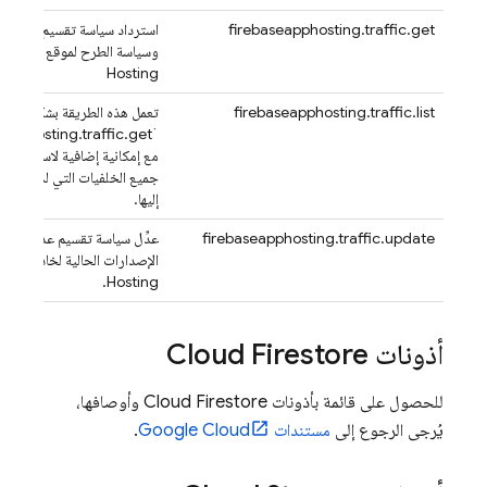
firebaseapphosting.traffic.get
استرداد سياسة تقسيم الزيارات 
وسياسة الطرح لموقع إلكترون
Hosting
firebaseapphosting.traffic.list
تعمل هذه الطريقة بشكل مطاب
مع إمكانية إضافية لاسترداد قا
جميع الخلفيات التي لديك إذن
إليها.
firebaseapphosting.traffic.update
عدِّل سياسة تقسيم عدد الزيا
الإصدارات الحالية لخادم الخلف
.
Hosting
أذونات
Cloud Firestore
للحصول على قائمة بأذونات
Cloud Firestore
وأوصافها،
يُرجى الرجوع إلى
مستندات Google Cloud
.