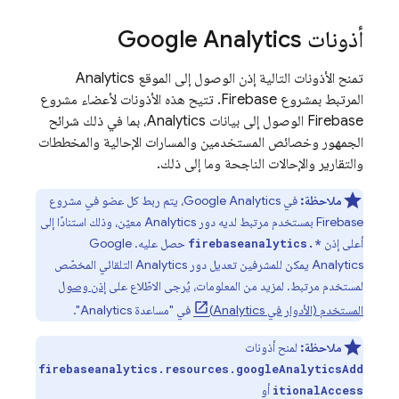
أذونات
Google Analytics
تمنح الأذونات التالية إذن الوصول إلى الموقع
Analytics
المرتبط بمشروع Firebase. تتيح هذه الأذونات لأعضاء مشروع
Firebase الوصول إلى بيانات
Analytics
، بما في ذلك شرائح
الجمهور وخصائص المستخدمين والمسارات الإحالية والمخططات
والتقارير والإحالات الناجحة وما إلى ذلك.
ملاحظة:
في
Google Analytics
، يتم ربط كل عضو في مشروع
Firebase بمستخدم مرتبط لديه دور
Analytics
معيّن، وذلك استنادًا إلى
أعلى إذن
حصل عليه.
Google
firebaseanalytics.*
Analytics
يمكن للمشرفين تعديل دور
Analytics
التلقائي المخصّص
لمستخدم مرتبط. لمزيد من المعلومات، يُرجى الاطّلاع على
إذن وصول
المستخدم (الأدوار في
Analytics
)
في "مساعدة
Analytics
".
ملاحظة:
لمنح أذونات
firebaseanalytics.resources.googleAnalyticsAdd
أو
itionalAccess