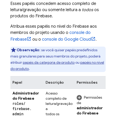
Esses papéis concedem acesso completo de
leitura/gravação ou somente leitura a
todos
os
produtos do Firebase.
Atribua esses papéis no nível do Firebase aos
membros do projeto usando o
console do
Firebase
ou o
console do
Google Cloud
.
Observação
: se você quiser papéis predefinidos
mais granulares para seus membros do projeto, poderá
atribuir
papéis da categoria de produto
ou
papéis no nível
do produto
.
Papel
Descrição
Permissões
Administrador
Acesso
Permissões
do Firebase
completo de
de
roles
/
leitura/gravação
administrador
firebase
.
a
do Firebase
admin
todos os