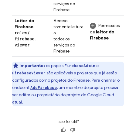
serviços do
Firebase
Leitor do
Acesso
Permissões
Firebase
somente leitura
de
leitor do
roles
/
a
Firebase
firebase
.
todos os
viewer
serviços do
Firebase
Importante:
os papéis
e
FirebaseAdmin
são aplicáveis a projetos que já estão
FirebaseViewer
configurados como projetos do Firebase. Para chamar o
endpoint
, um membro do projeto precisa
AddFirebase
ser editor ou proprietário do projeto do
Google Cloud
atual.
Isso foi útil?