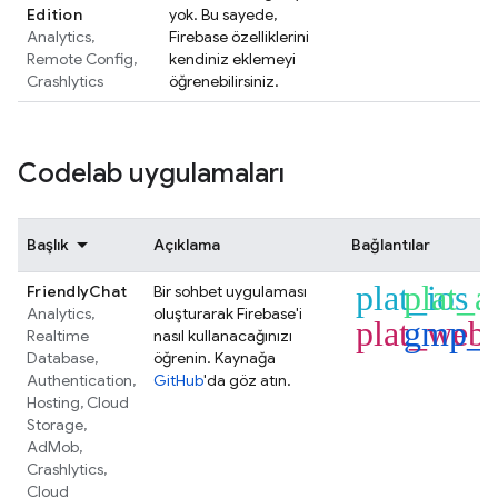
Edition
yok. Bu sayede,
Analytics
,
Firebase özelliklerini
Remote Config
,
kendiniz eklemeyi
Crashlytics
öğrenebilirsiniz.
Codelab uygulamaları
Başlık
Açıklama
Bağlantılar
plat_ios
plat_a
FriendlyChat
Bir sohbet uygulaması
Analytics
,
oluşturarak Firebase'i
plat_web
gmp_f
Realtime
nasıl kullanacağınızı
Database
,
öğrenin. Kaynağa
Authentication
,
GitHub
'da göz atın.
Hosting
,
Cloud
Storage
,
AdMob
,
Crashlytics
,
Cloud