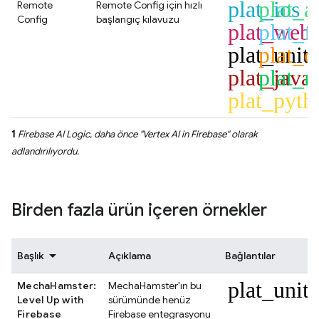
plat_ios
plat_a
Remote
Remote Config
için hızlı
Config
başlangıç kılavuzu
plat_web
plat_fl
plat_unit
plat_c
plat_java
plat_n
plat_pyth
1
Firebase AI Logic
, daha önce "
Vertex AI in Firebase
" olarak
adlandırılıyordu.
Birden fazla ürün içeren örnekler
Başlık
Açıklama
Bağlantılar
plat_unit
MechaHamster:
MechaHamster'ın bu
Level Up with
sürümünde henüz
Firebase
Firebase entegrasyonu