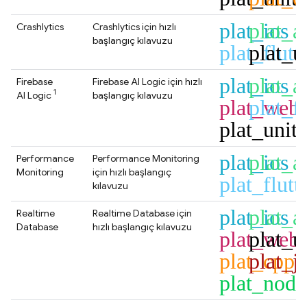
plat_ios
plat_a
Crashlytics
Crashlytics
için hızlı
başlangıç kılavuzu
plat_flutt
plat_u
plat_ios
plat_a
Firebase
Firebase AI Logic
için hızlı
1
AI Logic
başlangıç kılavuzu
plat_web
plat_fl
plat_unit
plat_ios
plat_a
Performance
Performance Monitoring
Monitoring
için hızlı başlangıç
plat_flutt
kılavuzu
plat_ios
plat_a
Realtime
Realtime Database
için
Database
hızlı başlangıç kılavuzu
plat_web
plat_u
plat_cpp
plat_j
plat_node