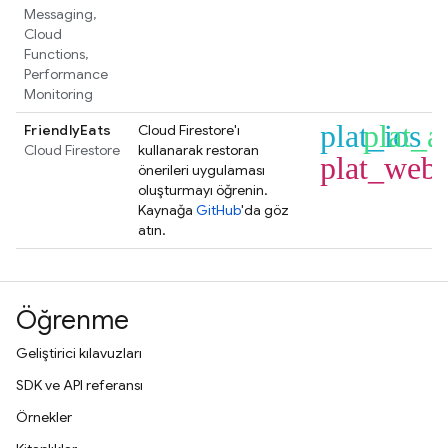
Messaging
,
Cloud
Functions
,
Performance
Monitoring
plat_ios
plat_a
FriendlyEats
Cloud Firestore
'ı
Cloud Firestore
kullanarak restoran
plat_web
önerileri uygulaması
oluşturmayı öğrenin.
Kaynağa
GitHub
'da göz
atın.
Öğrenme
Geliştirici kılavuzları
SDK ve API referansı
Örnekler