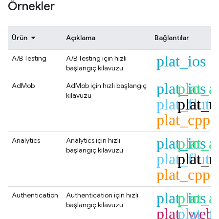
Örnekler
Ürün
Açıklama
Bağlantılar
plat_ios
A/B Testing
A/B Testing
için hızlı
başlangıç kılavuzu
plat_ios
plat_a
AdMob
AdMob
için hızlı başlangıç
kılavuzu
plat_flutt
plat_u
plat_cpp
plat_ios
plat_a
Analytics
Analytics
için hızlı
başlangıç kılavuzu
plat_flutt
plat_u
plat_cpp
plat_ios
plat_a
Authentication
Authentication
için hızlı
başlangıç kılavuzu
plat_web
plat_fl