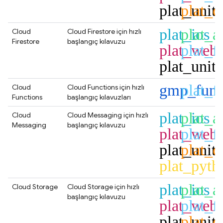
plat_unit
plat_c
plat_ios
plat_a
Cloud
Cloud Firestore
için hızlı
Firestore
başlangıç kılavuzu
plat_web
plat_fl
plat_unit
gmp_func
plat_fl
Cloud
Cloud Functions
için hızlı
Functions
başlangıç kılavuzları
plat_ios
plat_a
Cloud
Cloud Messaging
için hızlı
Messaging
başlangıç kılavuzu
plat_web
plat_fl
plat_unit
plat_c
plat_pyth
plat_ios
plat_a
Cloud Storage
Cloud Storage
için hızlı
başlangıç kılavuzu
plat_web
plat_fl
plat_unit
plat_c