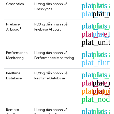
plat_ios
plat_a
Crashlytics
Hướng dẫn nhanh về
Crashlytics
plat_flutt
plat_u
plat_ios
plat_a
Firebase
Hướng dẫn nhanh về
1
AI Logic
Firebase AI Logic
plat_web
plat_fl
plat_unit
plat_ios
plat_a
Performance
Hướng dẫn nhanh về
Monitoring
Performance Monitoring
plat_flutt
plat_ios
plat_a
Realtime
Hướng dẫn nhanh về
Database
Realtime Database
plat_web
plat_u
plat_cpp
plat_j
plat_node
plat_ios
plat_a
Remote
Hướng dẫn nhanh về