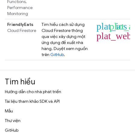
Functions
,
Performance
Monitoring
plat_ios
plat_a
FriendlyEats
Tìm hiểu cách sử dụng
Cloud Firestore
Cloud Firestore
thông
plat_web
qua việc xây dựng một
ứng dụng đề xuất nhà
hàng. Duyệt xem nguồn
trên
GitHub
.
Tìm hiểu
Hướng dẫn cho nhà phát triển
Tài liệu tham khảo SDK và API
Mẫu
Thư viện
GitHub