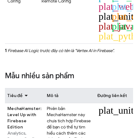
Config
Remote Config
plat_web
plat_fl
plat_unit
plat_c
plat_java
plat_n
plat_pyth
1
Firebase AI Logic
trước đây có tên là "
Vertex AI in Firebase
".
Mẫu nhiều sản phẩm
Tiêu đề
Mô tả
Đường liên kết
plat_unit
MechaHamster:
Phiên bản
Level Up with
MechaHamster này
Firebase
chưa tích hợp Firebase
Edition
để bạn có thể tự tìm
Analytics
,
hiểu cách thêm các