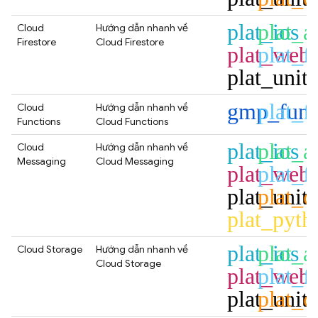
plat_ios
plat_a
Cloud
Hướng dẫn nhanh về
Firestore
Cloud Firestore
plat_web
plat_fl
plat_unit
gmp_func
plat_fl
Cloud
Hướng dẫn nhanh về
Functions
Cloud Functions
plat_ios
plat_a
Cloud
Hướng dẫn nhanh về
Messaging
Cloud Messaging
plat_web
plat_fl
plat_unit
plat_c
plat_pyth
plat_ios
plat_a
Cloud Storage
Hướng dẫn nhanh về
Cloud Storage
plat_web
plat_fl
plat_unit
plat_c