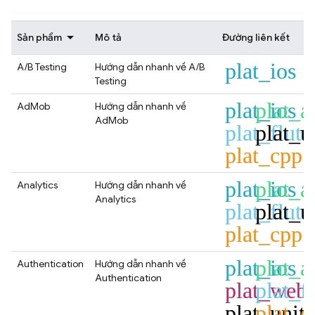
Sản phẩm
Mô tả
Đường liên kết
plat_ios
A/B Testing
Hướng dẫn nhanh về
A/B
Testing
plat_ios
plat_a
AdMob
Hướng dẫn nhanh về
AdMob
plat_flutt
plat_u
plat_cpp
plat_ios
plat_a
Analytics
Hướng dẫn nhanh về
Analytics
plat_flutt
plat_u
plat_cpp
plat_ios
plat_a
Authentication
Hướng dẫn nhanh về
Authentication
plat_web
plat_fl
plat_unit
plat_c