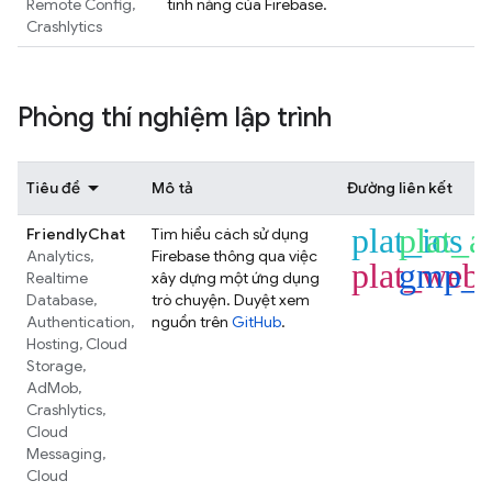
Remote Config
,
tính năng của Firebase.
Crashlytics
Phòng thí nghiệm lập trình
Tiêu đề
Mô tả
Đường liên kết
plat_ios
plat_a
FriendlyChat
Tìm hiểu cách sử dụng
Analytics
,
Firebase thông qua việc
plat_web
gmp_f
Realtime
xây dựng một ứng dụng
Database
,
trò chuyện. Duyệt xem
Authentication
,
nguồn trên
GitHub
.
Hosting
,
Cloud
Storage
,
AdMob
,
Crashlytics
,
Cloud
Messaging
,
Cloud