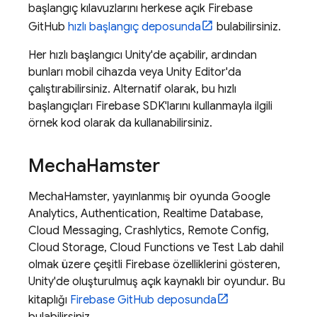
başlangıç kılavuzlarını herkese açık Firebase
GitHub
hızlı başlangıç deposunda
bulabilirsiniz.
Her hızlı başlangıcı Unity'de açabilir, ardından
bunları mobil cihazda veya Unity Editor'da
çalıştırabilirsiniz. Alternatif olarak, bu hızlı
başlangıçları Firebase SDK'larını kullanmayla ilgili
örnek kod olarak da kullanabilirsiniz.
Mecha
Hamster
MechaHamster, yayınlanmış bir oyunda
Google
Analytics
,
Authentication
,
Realtime Database
,
Cloud Messaging
,
Crashlytics
,
Remote Config
,
Cloud Storage
,
Cloud Functions
ve
Test Lab
dahil
olmak üzere çeşitli Firebase özelliklerini gösteren,
Unity'de oluşturulmuş açık kaynaklı bir oyundur. Bu
kitaplığı
Firebase GitHub deposunda