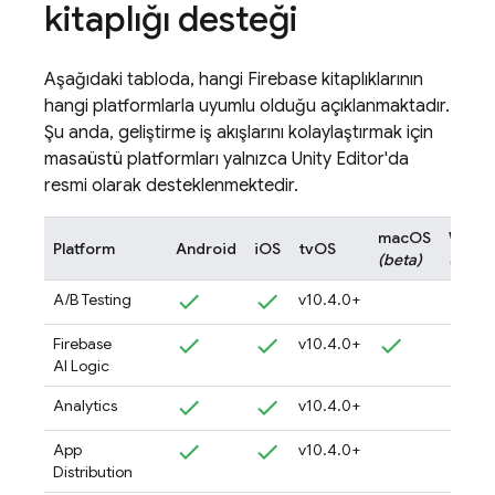
kitaplığı desteği
Aşağıdaki tabloda, hangi Firebase kitaplıklarının
hangi platformlarla uyumlu olduğu açıklanmaktadır.
Şu anda, geliştirme iş akışlarını kolaylaştırmak için
masaüstü platformları yalnızca Unity Editor'da
resmi olarak desteklenmektedir.
macOS
Wind
Platform
Android
iOS
tvOS
(beta)
(beta)
A/B Testing
v10.4.0+
Firebase
v10.4.0+
AI Logic
Analytics
v10.4.0+
App
v10.4.0+
Distribution