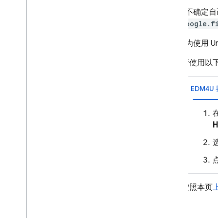
如果您不确定自己
com.google.f
如需改为使用 Uni
请使用以
EDM4U
选
按照本页