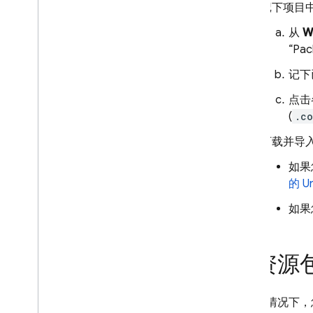
记下项目中
从
W
“Pa
记下
点击
(
.c
下载并导
如果
的 U
如果
从资源包改
在某些情况下，