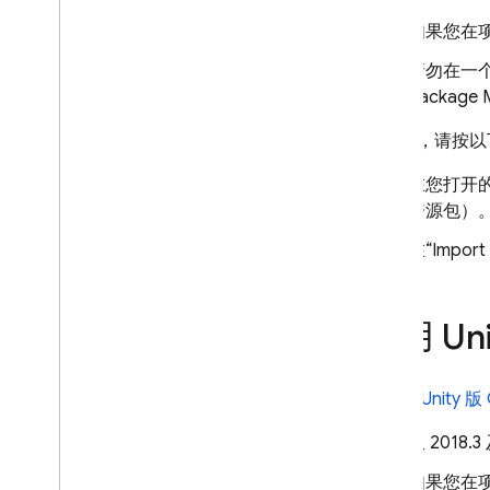
如果您在项
请勿在一个
Package
下载后，请按以
在您打开的
资源包）
在“Impor
使用 Uni
导入从
Unity 版
仅 201
如果您在项