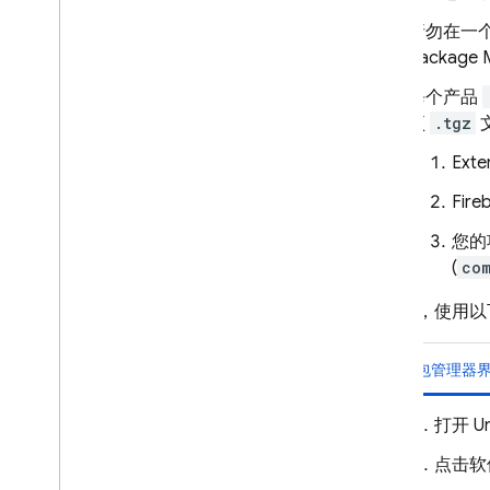
请勿在一个
Package
每个产品
项
.tgz
Exte
Fire
您的
(
com
下载后，使用以
软件包管理器
打开 U
点击软