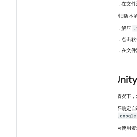
在文件
某些旧版本的 
解压
.
点击软
在文件
从 Uni
在某些情况下，您可能
如果您不确定自己
以
com.google
如需改为使用资