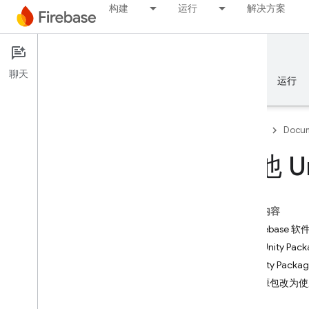
构建
运行
解决方案
Documentation
Firebase for Unity
聊天
概览
基础知识
AI
构建
运行
Firebase
Docum
其他 U
基础知识
本页内容
Firebase 使用入门
将 Firebas
使用 Unity Pac
管理您的 Firebase 项目
从 Unity Pac
从资源包改为使用 Un
平台和框架
支持的平台和框架