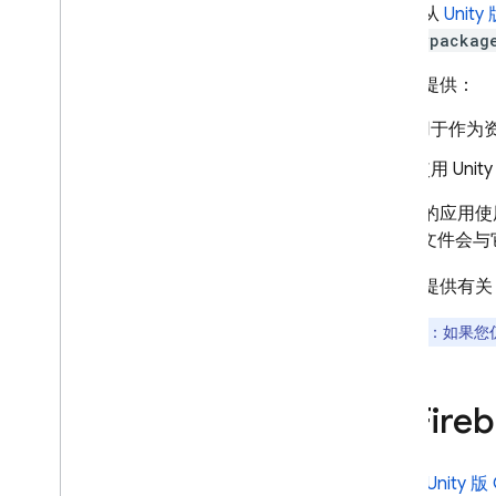
您可以从
Unity
Android
.unitypackag
Flutter
Apple 平台 (i
OS+)
该网站提供：
Web
用于作为资
Unity
了解 Unity + Firebase
使用 Unit
其他安装选项
如果您的应用使用
与您的 Play 游戏服务项目集成
.tgz
文件会与
问题排查和常见问题解答
调试游戏构建、安装和运行流程
本页面提供有关 Un
C++
注意
：如果您仍
将 Fir
导入从
Unity 版