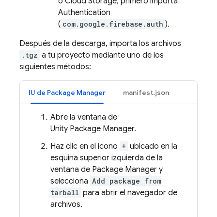
o
Cloud Storage
, primero importa
Authentication
(
com.google.firebase.auth
).
Después de la descarga, importa los archivos
.tgz
a tu proyecto mediante uno de los
siguientes métodos:
IU de Package Manager
manifest.json
Abre la ventana de
Unity Package Manager.
Haz clic en el ícono
+
ubicado en la
esquina superior izquierda de la
ventana de Package Manager y
selecciona
Add package from
tarball
para abrir el navegador de
archivos.