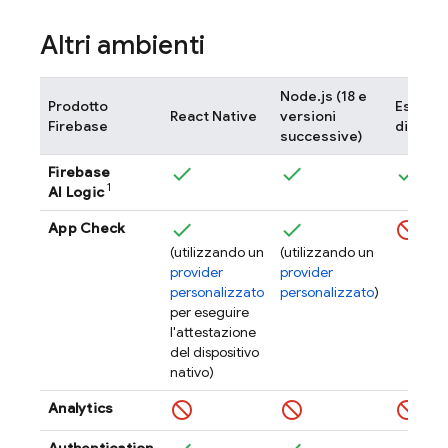
Altri ambienti
Node.js (18 e
Prodotto
Estensi
React Native
versioni
Firebase
di Chr
successive)
Firebase
1
AI Logic
App Check
(utilizzando un
(utilizzando un
provider
provider
personalizzato
personalizzato
)
per eseguire
l'attestazione
del dispositivo
nativo)
Analytics
Authentication