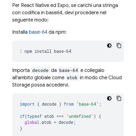
Per React Native ed Expo, se carichi una stringa
con codifica in base64, devi procedere nel
seguente modo:
Installa
base-64
da npm:
npm install base-64
Importa
decode
da
base-64
e collegalo
all'ambito globale come
atob
in modo che
Cloud
Storage
possa accedervi.
import
{
decode
}
from
'base-64'
;
if
(
typeof
atob
===
'undefined'
)
{
global
.
atob
=
decode
;
}