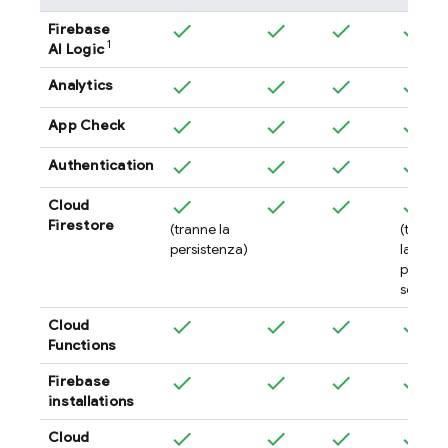
Firebase
1
AI Logic
Analytics
App Check
Authentication
Cloud
Firestore
(tranne la
(tranne
persistenza)
la
persist
se iOS 
Cloud
Functions
Firebase
installations
Cloud