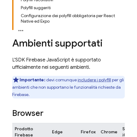
Polyfill suggeriti
Configurazione dei polyfill obbligatoria per React
Native ed Expo
Ambienti supportati
L'SDK
Firebase
JavaScript
è supportato
ufficialmente nei seguenti ambienti.
Importante:
devi comunque
includere i polyfill
per gli
ambienti che non supportano le funzionalità richieste da
Firebase.
Browser
Prodotto
Safari 
Edge
Firefox
Chrome
Firebase
iOS