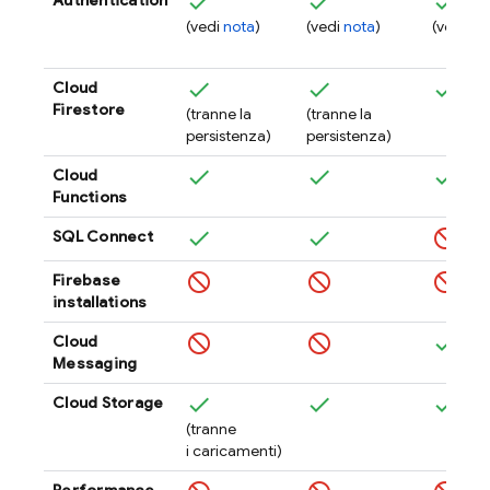
(vedi
nota
)
(vedi
nota
)
(vedi
no
Cloud
Firestore
(tranne la
(tranne la
persistenza)
persistenza)
Cloud
Functions
SQL Connect
Firebase
installations
Cloud
Messaging
Cloud Storage
(tranne
i caricamenti)
Performance