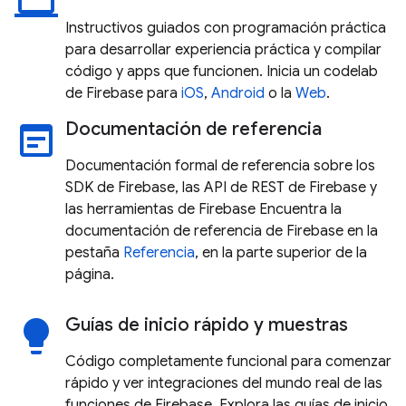
laptop
Instructivos guiados con programación práctica
para desarrollar experiencia práctica y compilar
código y apps que funcionen. Inicia un codelab
de Firebase para
iOS
,
Android
o la
Web
.
Documentación de referencia
wysiwyg
Documentación formal de referencia sobre los
SDK de Firebase, las API de REST de Firebase y
las herramientas de Firebase Encuentra la
documentación de referencia de Firebase en la
pestaña
Referencia
, en la parte superior de la
página.
Guías de inicio rápido y muestras
lightbulb
Código completamente funcional para comenzar
rápido y ver integraciones del mundo real de las
funciones de Firebase. Explora las guías de inicio