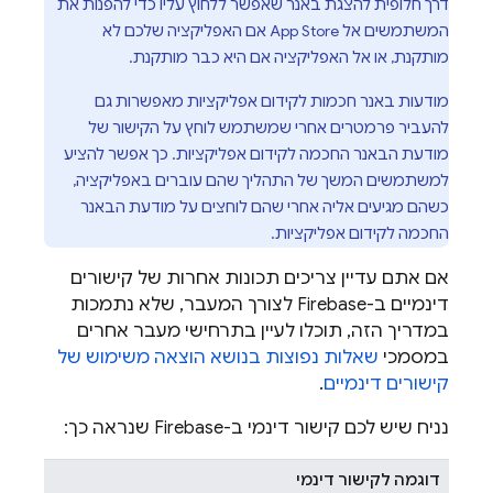
דרך חלופית להצגת באנר שאפשר ללחוץ עליו כדי להפנות את
המשתמשים אל App Store אם האפליקציה שלכם לא
מותקנת, או אל האפליקציה אם היא כבר מותקנת.
מודעות באנר חכמות לקידום אפליקציות מאפשרות גם
להעביר פרמטרים אחרי שמשתמש לוחץ על הקישור של
מודעת הבאנר החכמה לקידום אפליקציות. כך אפשר להציע
למשתמשים המשך של התהליך שהם עוברים באפליקציה,
כשהם מגיעים אליה אחרי שהם לוחצים על מודעת הבאנר
החכמה לקידום אפליקציות.
אם אתם עדיין צריכים תכונות אחרות של קישורים
דינמיים ב-Firebase לצורך המעבר, שלא נתמכות
במדריך הזה, תוכלו לעיין בתרחישי מעבר אחרים
במסמכי
שאלות נפוצות בנושא הוצאה משימוש של
קישורים דינמיים
.
נניח שיש לכם קישור דינמי ב-Firebase שנראה כך:
דוגמה לקישור דינמי