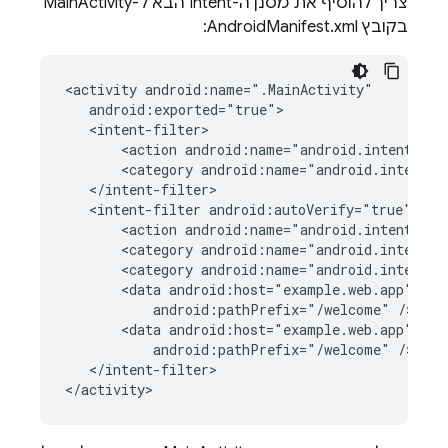
צריך להוסיף את מסנן ה-Intent הבא ל-MainActivity
בקובץ AndroidManifest.xml:
<activity
<action
android:name="android.intent.act
<category
android:name="android.intent.c
<intent-filter
<action
android:name="android.intent.act
<category
android:name="android.intent.c
<category
android:name="android.intent.c
<data
android:host="example.web.app"
android:pathPrefix="/welcome"
<data
android:host="example.web.app"
android:pathPrefix="/welcome"
</intent-filter>
