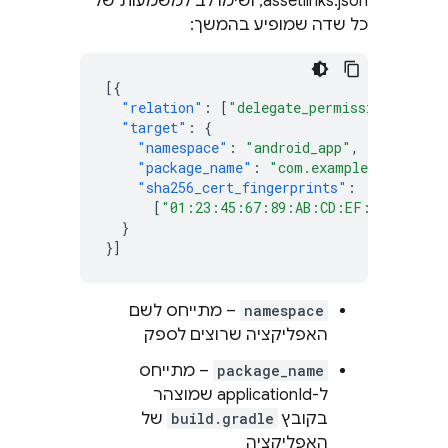
assetlinks.json, ושימו לב למשמעות של
כל שדה שמופיע בהמשך:
[{
"relation"
:
[
"delegate_permission/common
"target"
:
{
"namespace"
:
"android_app"
,
"package_name"
:
"com.example.android"
"sha256_cert_fingerprints"
:
[
"01:23:45:67:89:AB:CD:EF:01:23:45:
}
}]
namespace
– מתייחס לשם
האפליקציה שרוצים לספק
package_name
– מתייחס
ל-applicationId שמוצהר
בקובץ
build.gradle
של
האפליקציה