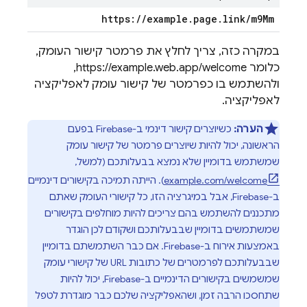
https:
/
/
example
.
page
.
link
/
m9Mm
במקרה כזה, צריך לחלץ את פרמטר קישור העומק,
כלומר https://example.web.app/welcome,
ולהשתמש בו כפרמטר של קישור עומק לאפליקציה
לאפליקציה.
הערה:
כשיוצרים קישור דינמי ב-Firebase בפעם
הראשונה, יכול להיות שיוצרים פרמטר של קישור עומק
שמשתמש בדומיין שלא נמצא בבעלותכם (למשל,
example.com/welcome
). הייתה תמיכה בקישורים דינמיים
ב-Firebase, אבל במיגרציה הזו, כל קישורי העומק שאתם
מתכננים להשתמש בהם צריכים להיות מוחלפים בקישורים
שמשתמשים בדומיין שבבעלותכם ושקודם לכן הוגדר
באמצעות אירוח ב-Firebase. אם כבר השתמשתם בדומיין
שבבעלותכם לפרמטרים של כתובות URL של קישורי עומק
שמשמשים בקישורים הדינמיים ב-Firebase, יכול להיות
שתחסכו הרבה זמן, ושהאפליקציה שלכם כבר מוגדרת לטפל