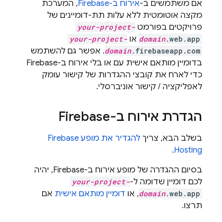
אם משתמשים ב-
אירוח ב-Firebase
, המערכת
מקצה אוטומטית ללא עלות תת-דומיינים של
פרויקטים בפורמט
your-project-
.web.app
domain
או
your-project-
.firebaseapp.com
domain
. אפשר גם להשתמש
בדומיין מותאם אישית עם או בלי אירוח ב-Firebase
כדי לארח את קובצי ההגדרות של קישור עומק
לאפליקציה / קישור אוניברסלי.
הגדרת אירוח ב-Firebase
בשלב הבא, צריך
להגדיר את מופע Firebase
.
Hosting
בסיום ההגדרה של מופע אירוח ב-Firebase, יהיה
לכם דומיין שדומה ל-
your-project-
.web.app
domain
, או
דומיין מותאם אישית
אם
תרצו.