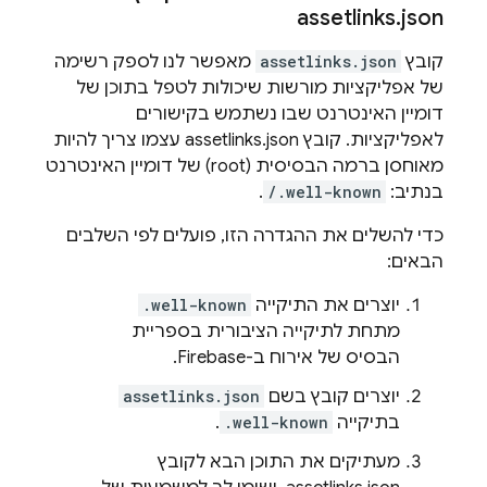
assetlinks
.
json
קובץ
assetlinks.json
מאפשר לנו לספק רשימה
של אפליקציות מורשות שיכולות לטפל בתוכן של
דומיין האינטרנט שבו נשתמש בקישורים
לאפליקציות. קובץ assetlinks.json עצמו צריך להיות
מאוחסן ברמה הבסיסית (root) של דומיין האינטרנט
בנתיב:
/.well-known
.
כדי להשלים את ההגדרה הזו, פועלים לפי השלבים
הבאים:
יוצרים את התיקייה
.well-known
מתחת לתיקייה הציבורית בספריית
הבסיס של אירוח ב-Firebase.
יוצרים קובץ בשם
assetlinks.json
בתיקייה
.well-known
.
מעתיקים את התוכן הבא לקובץ