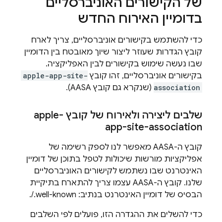
של הקישורים האוניברסליים
בדומיין האירוח החדש
כדי להשתמש בקישורים אוניברסליים, צריך לארח
קובץ הגדרות שעוזר ליצור שיוך מאובטח בין הדומיין
שבו נעשה שימוש בקישורים לבין האפליקציה.
בקישורים אוניברסליים, זהו קובץ
apple-app-site-
association
(שנקרא גם קובץ AASA).
שלבים ליצירה ולאירוח של קובץ apple-
app-site-association
קובץ ה-AASA מאפשר לנו לספק רשימה של
אפליקציות מורשות שיכולות לטפל בתוכן של דומיין
האינטרנט שבו נשתמש לקישורים האוניברסליים
שלנו. קובץ ה-AASA עצמו צריך להתארח בתיקיית
הבסיס של דומיין האינטרנט בנתיב: ‎/.well-known.
כדי להשלים את ההגדרה הזו, פועלים לפי השלבים