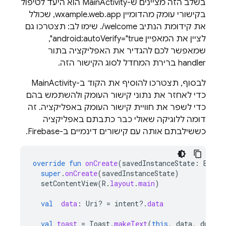
בשלב הזה מציינים ש-MainActivity הוא היעד לטיפול
בקישורי עומק מהדומיין wxample.web.app, שכולל
את קידומת הנתיב ‎/welcome. שימו לב: תצטרכו גם
לציין את המאפיין android:autoVerify="true",
שמאפשר לכם להגדיר את האפליקציה בתור
handler ברירת המחדל לסוג הקישור הזה.
לבסוף, תצטרכו להוסיף את הקוד ב-MainActivity
כדי לאחזר את נתוני קישור העומק ולהשתמש בהם
כדי לשפר את חוויית קישור העומק באפליקציה. זה
דומה ללוגיקה שאולי כבר כתבתם באפליקציה
כששילבתם אותה עם קישורים דינמיים ב-Firebase.
override
fun
onCreate
(
savedInstanceState
:
Bundl
super
.
onCreate
(
savedInstanceState
)
setContentView
(
R
.
layout
.
main
)
val
data
:
Uri? 
=
intent
?.
data
val
toast
=
Toast
.
makeText
(
this
,
data
,
durati