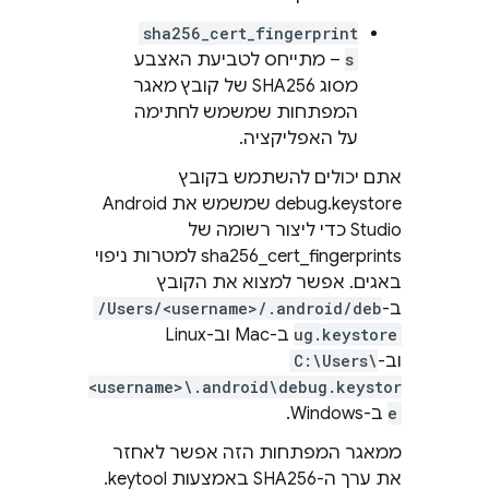
sha256_cert_fingerprint
s
– מתייחס לטביעת האצבע
מסוג SHA256 של קובץ מאגר
המפתחות שמשמש לחתימה
על האפליקציה.
אתם יכולים להשתמש בקובץ
debug.keystore שמשמש את Android
Studio כדי ליצור רשומה של
sha256_cert_fingerprints למטרות ניפוי
באגים. אפשר למצוא את הקובץ
ב-
/Users/<username>/.android/deb
ug.keystore
ב-Mac וב-Linux
וב-
C:\Users\
<username>\.android\debug.keystor
e
ב-Windows.
ממאגר המפתחות הזה אפשר לאחזר
את ערך ה-SHA256 באמצעות keytool.